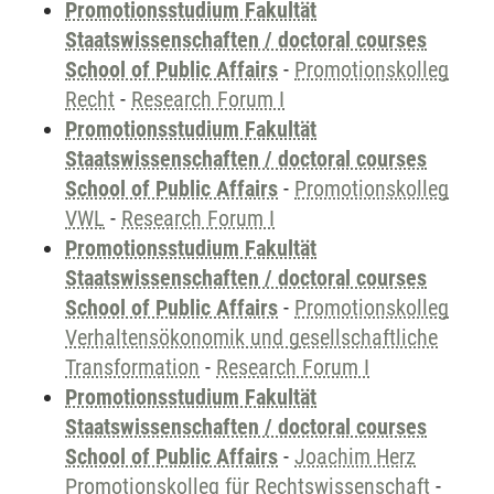
Promotionsstudium Fakultät
Staatswissenschaften / doctoral courses
School of Public Affairs
-
Promotionskolleg
Recht
-
Research Forum I
Promotionsstudium Fakultät
Staatswissenschaften / doctoral courses
School of Public Affairs
-
Promotionskolleg
VWL
-
Research Forum I
Promotionsstudium Fakultät
Staatswissenschaften / doctoral courses
School of Public Affairs
-
Promotionskolleg
Verhaltensökonomik und gesellschaftliche
Transformation
-
Research Forum I
Promotionsstudium Fakultät
Staatswissenschaften / doctoral courses
School of Public Affairs
-
Joachim Herz
Promotionskolleg für Rechtswissenschaft
-