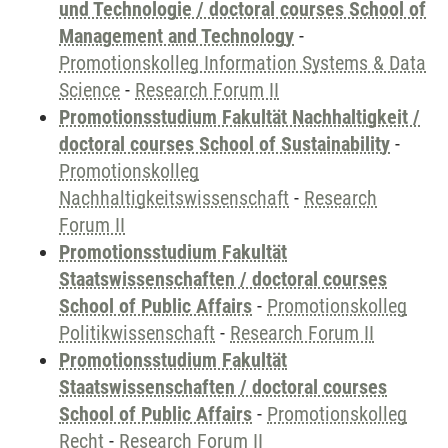
und Technologie / doctoral courses School of
Management and Technology
-
Promotionskolleg Information Systems & Data
Science
-
Research Forum II
Promotionsstudium Fakultät Nachhaltigkeit /
doctoral courses School of Sustainability
-
Promotionskolleg
Nachhaltigkeitswissenschaft
-
Research
Forum II
Promotionsstudium Fakultät
Staatswissenschaften / doctoral courses
School of Public Affairs
-
Promotionskolleg
Politikwissenschaft
-
Research Forum II
Promotionsstudium Fakultät
Staatswissenschaften / doctoral courses
School of Public Affairs
-
Promotionskolleg
Recht
-
Research Forum II