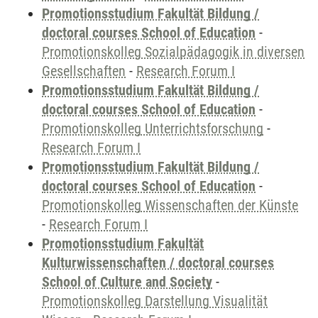
Promotionsstudium Fakultät Bildung /
doctoral courses School of Education
-
Promotionskolleg Sozialpädagogik in diversen
Gesellschaften
-
Research Forum I
Promotionsstudium Fakultät Bildung /
doctoral courses School of Education
-
Promotionskolleg Unterrichtsforschung
-
Research Forum I
Promotionsstudium Fakultät Bildung /
doctoral courses School of Education
-
Promotionskolleg Wissenschaften der Künste
-
Research Forum I
Promotionsstudium Fakultät
Kulturwissenschaften / doctoral courses
School of Culture and Society
-
Promotionskolleg Darstellung Visualität