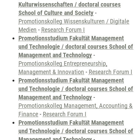
Kulturwissenschaften / doctoral courses
School of Culture and Society
-
Promotionskolleg Wissenskulturen / Digitale
Medien
-
Research Forum I
Promotionsstudium Fakultät Management
und Technologie / doctoral courses School of
Management and Technology
-
Promotionskolleg Entrepreneurship,
Management & Innovation
-
Research Forum I
Promotionsstudium Fakultät Management
und Technologie / doctoral courses School of
Management and Technology
-
Promotionskolleg Management, Accounting &
Finance
-
Research Forum I
Promotionsstudium Fakultät Management
und Technologie / doctoral courses School of
Management and Technology
-