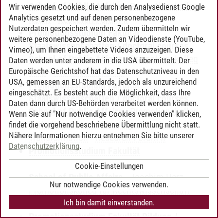
School of Public Affairs
-
Promotionskolleg
Wir verwenden Cookies, die durch den Analysedienst Google
Analytics gesetzt und auf denen personenbezogene
Recht
-
Research Forum II
Nutzerdaten gespeichert werden. Zudem übermitteln wir
Promotionsstudium Fakultät
weitere personenbezogene Daten an Videodienste (YouTube,
Staatswissenschaften / doctoral courses
Vimeo), um Ihnen eingebettete Videos anzuzeigen. Diese
School of Public Affairs
-
Promotionskolleg
Daten werden unter anderem in die USA übermittelt. Der
Europäische Gerichtshof hat das Datenschutzniveau in den
VWL
-
Research Forum II
USA, gemessen an EU-Standards, jedoch als unzureichend
Promotionsstudium Fakultät
eingeschätzt. Es besteht auch die Möglichkeit, dass Ihre
Staatswissenschaften / doctoral courses
Daten dann durch US-Behörden verarbeitet werden können.
School of Public Affairs
-
Promotionskolleg
Wenn Sie auf "Nur notwendige Cookies verwenden" klicken,
Verhaltensökonomik und gesellschaftliche
findet die vorgehend beschriebene Übermittlung nicht statt.
Nähere Informationen hierzu entnehmen Sie bitte unserer
Transformation
-
Research Forum II
Datenschutzerklärung
.
Promotionsstudium Fakultät
Staatswissenschaften / doctoral courses
Cookie-Einstellungen
School of Public Affairs
-
Joachim Herz
Nur notwendige Cookies verwenden.
Promotionskolleg für Rechtswissenschaft
-
Ich bin damit einverstanden.
Research Forum II
Promotionsstudium Fakultät Bildung /