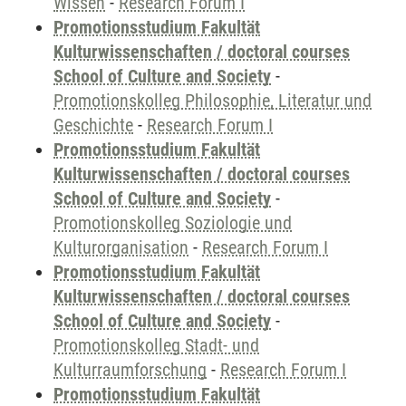
Wissen
-
Research Forum I
Promotionsstudium Fakultät
Kulturwissenschaften / doctoral courses
School of Culture and Society
-
Promotionskolleg Philosophie, Literatur und
Geschichte
-
Research Forum I
Promotionsstudium Fakultät
Kulturwissenschaften / doctoral courses
School of Culture and Society
-
Promotionskolleg Soziologie und
Kulturorganisation
-
Research Forum I
Promotionsstudium Fakultät
Kulturwissenschaften / doctoral courses
School of Culture and Society
-
Promotionskolleg Stadt- und
Kulturraumforschung
-
Research Forum I
Promotionsstudium Fakultät