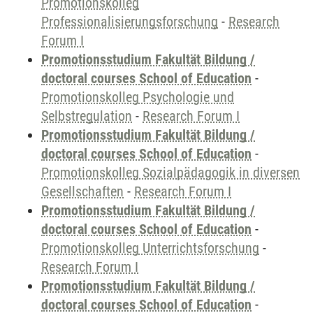
Promotionskolleg
Professionalisierungsforschung
-
Research
Forum I
Promotionsstudium Fakultät Bildung /
doctoral courses School of Education
-
Promotionskolleg Psychologie und
Selbstregulation
-
Research Forum I
Promotionsstudium Fakultät Bildung /
doctoral courses School of Education
-
Promotionskolleg Sozialpädagogik in diversen
Gesellschaften
-
Research Forum I
Promotionsstudium Fakultät Bildung /
doctoral courses School of Education
-
Promotionskolleg Unterrichtsforschung
-
Research Forum I
Promotionsstudium Fakultät Bildung /
doctoral courses School of Education
-