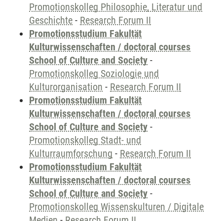
Promotionskolleg Philosophie, Literatur und
Geschichte
-
Research Forum II
Promotionsstudium Fakultät
Kulturwissenschaften / doctoral courses
School of Culture and Society
-
Promotionskolleg Soziologie und
Kulturorganisation
-
Research Forum II
Promotionsstudium Fakultät
Kulturwissenschaften / doctoral courses
School of Culture and Society
-
Promotionskolleg Stadt- und
Kulturraumforschung
-
Research Forum II
Promotionsstudium Fakultät
Kulturwissenschaften / doctoral courses
School of Culture and Society
-
Promotionskolleg Wissenskulturen / Digitale
Medien
-
Research Forum II