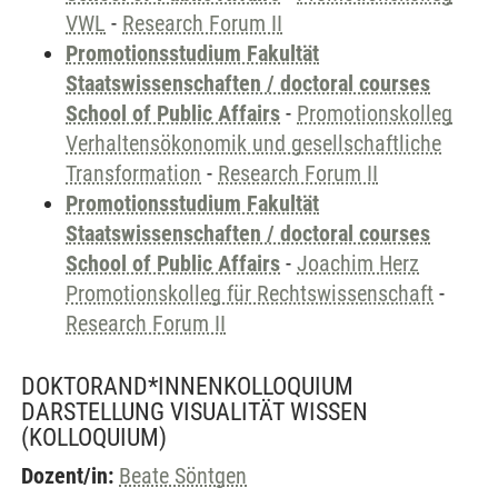
VWL
-
Research Forum II
Promotionsstudium Fakultät
Staatswissenschaften / doctoral courses
School of Public Affairs
-
Promotionskolleg
Verhaltensökonomik und gesellschaftliche
Transformation
-
Research Forum II
Promotionsstudium Fakultät
Staatswissenschaften / doctoral courses
School of Public Affairs
-
Joachim Herz
Promotionskolleg für Rechtswissenschaft
-
Research Forum II
DOKTORAND*INNENKOLLOQUIUM
DARSTELLUNG VISUALITÄT WISSEN
(KOLLOQUIUM)
Dozent/in:
Beate Söntgen