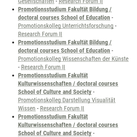
Gesellschaften
-
Research Forum II
Promotionsstudium Fakultät Bildung /
doctoral courses School of Education
-
Promotionskolleg Unterrichtsforschung
-
Research Forum II
Promotionsstudium Fakultät Bildung /
doctoral courses School of Education
-
Promotionskolleg Wissenschaften der Künste
-
Research Forum II
Promotionsstudium Fakultät
Kulturwissenschaften / doctoral courses
School of Culture and Society
-
Promotionskolleg Darstellung Visualität
Wissen
-
Research Forum II
Promotionsstudium Fakultät
Kulturwissenschaften / doctoral courses
School of Culture and Society
-