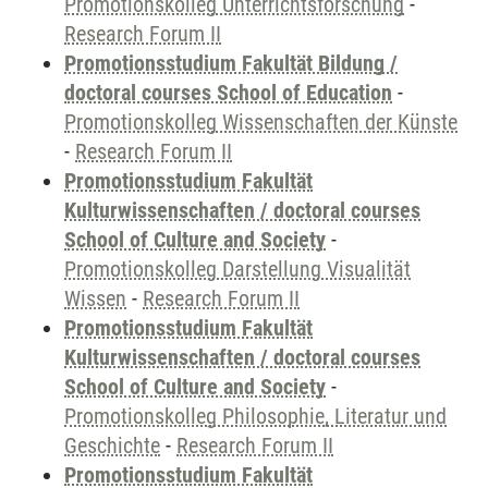
Promotionskolleg Unterrichtsforschung
-
Research Forum II
Promotionsstudium Fakultät Bildung /
doctoral courses School of Education
-
Promotionskolleg Wissenschaften der Künste
-
Research Forum II
Promotionsstudium Fakultät
Kulturwissenschaften / doctoral courses
School of Culture and Society
-
Promotionskolleg Darstellung Visualität
Wissen
-
Research Forum II
Promotionsstudium Fakultät
Kulturwissenschaften / doctoral courses
School of Culture and Society
-
Promotionskolleg Philosophie, Literatur und
Geschichte
-
Research Forum II
Promotionsstudium Fakultät