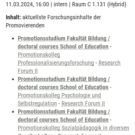
11.03.2024, 16:00 | intern | Raum C 1.131 (Hybrid)
Inhalt:
aktuellste Forschungsinhalte der
Promovierenden
Promotionsstudium Fakultät Bildung /
doctoral courses School of Education
-
Promotionskolleg
Professionalisierungsforschung
-
Research
Forum II
Promotionsstudium Fakultät Bildung /
doctoral courses School of Education
-
Promotionskolleg Psychologie und
Selbstregulation
-
Research Forum II
Promotionsstudium Fakultät Bildung /
doctoral courses School of Education
-
Promotionskolleg Sozialpädagogik in diversen