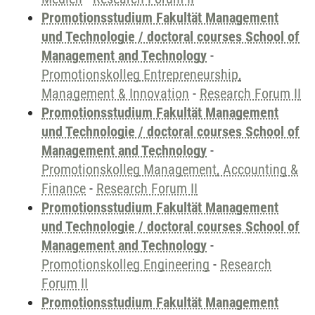
Promotionsstudium Fakultät Management
und Technologie / doctoral courses School of
Management and Technology
-
Promotionskolleg Entrepreneurship,
Management & Innovation
-
Research Forum II
Promotionsstudium Fakultät Management
und Technologie / doctoral courses School of
Management and Technology
-
Promotionskolleg Management, Accounting &
Finance
-
Research Forum II
Promotionsstudium Fakultät Management
und Technologie / doctoral courses School of
Management and Technology
-
Promotionskolleg Engineering
-
Research
Forum II
Promotionsstudium Fakultät Management