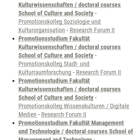
Kulturwissenschaften / doctoral courses
School of Culture and Society
-
Promotionskolleg Soziologie und
Kulturorganisation
-
Research Forum II
Promotionsstudium Fakultät
Kulturwissenschaften / doctoral courses
School of Culture and Society
-
Promotionskolleg Stadt- und
Kulturraumforschung
-
Research Forum II
Promotionsstudium Fakultät
Kulturwissenschaften / doctoral courses
School of Culture and Society
-
Promotionskolleg Wissenskulturen / Digitale
Medien
-
Research Forum II
Promotionsstudium Fakultät Management
und Technologie / doctoral courses School of
Management and Technology
-