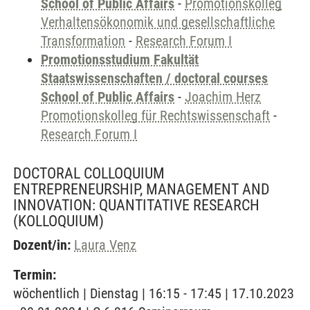
School of Public Affairs
-
Promotionskolleg
Verhaltensökonomik und gesellschaftliche
Transformation
-
Research Forum I
Promotionsstudium Fakultät
Staatswissenschaften / doctoral courses
School of Public Affairs
-
Joachim Herz
Promotionskolleg für Rechtswissenschaft
-
Research Forum I
DOCTORAL COLLOQUIUM
ENTREPRENEURSHIP, MANAGEMENT AND
INNOVATION: QUANTITATIVE RESEARCH
(KOLLOQUIUM)
Dozent/in:
Laura Venz
Termin:
wöchentlich | Dienstag | 16:15 - 17:45 | 17.10.2023