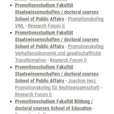
Promotionsstudium Fakultät
Staatswissenschaften / doctoral courses
School of Public Affairs
-
Promotionskolleg
VWL
-
Research Forum II
Promotionsstudium Fakultät
Staatswissenschaften / doctoral courses
School of Public Affairs
-
Promotionskolleg
Verhaltensökonomik und gesellschaftliche
Transformation
-
Research Forum II
Promotionsstudium Fakultät
Staatswissenschaften / doctoral courses
School of Public Affairs
-
Joachim Herz
Promotionskolleg für Rechtswissenschaft
-
Research Forum II
Promotionsstudium Fakultät Bildung /
doctoral courses School of Education
-