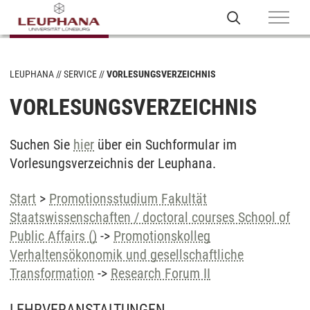
LEUPHANA
SERVICE
VORLESUNGSVERZEICHNIS
VORLESUNGSVERZEICHNIS
Suchen Sie
hier
über ein Suchformular im
Vorlesungsverzeichnis der Leuphana.
Start
>
Promotionsstudium Fakultät
Staatswissenschaften / doctoral courses School of
Public Affairs ()
->
Promotionskolleg
Verhaltensökonomik und gesellschaftliche
Transformation
->
Research Forum II
LEHRVERANSTALTUNGEN