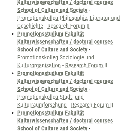
Kulturwissenschaften / doctoral courses
School of Culture and Society
-
Promotionskolleg Philosophie, Literatur und
Geschichte
-
Research Forum II
Promotionsstudium Fakultät
Kulturwissenschaften / doctoral courses
School of Culture and Society
-
Promotionskolleg Soziologie und
Kulturorganisation
-
Research Forum II
Promotionsstudium Fakultät
Kulturwissenschaften / doctoral courses
School of Culture and Society
-
Promotionskolleg Stadt- und
Kulturraumforschung
-
Research Forum II
Promotionsstudium Fakultät
Kulturwissenschaften / doctoral courses
School of Culture and Society
-