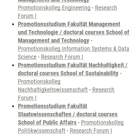
Promotionskolleg Engineering
-
Research
Forum I
Promotionsstudium Fakultät Management
und Technologie / doctoral courses School of
Management and Technology
-
Promotionskolleg Information Systems & Data
Science
-
Research Forum I
Promotionsstudium Fakultät Nachhaltigkeit /
doctoral courses School of Sustainability
-
Promotionskolleg
Nachhaltigkeitswissenschaft
-
Research
Forum I
Promotionsstudium Fakultät
Staatswissenschaften / doctoral courses
School of Public Affairs
-
Promotionskolleg
Politikwissenschaft
-
Research Forum I