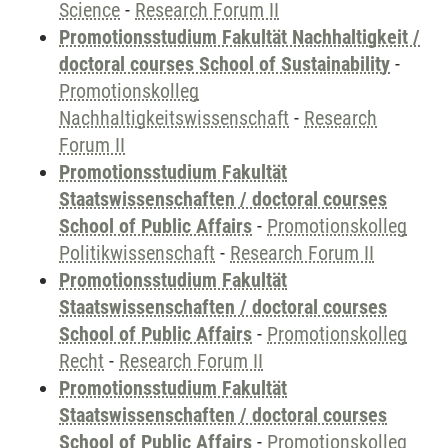
Science
-
Research Forum II
Promotionsstudium Fakultät Nachhaltigkeit /
doctoral courses School of Sustainability
-
Promotionskolleg
Nachhaltigkeitswissenschaft
-
Research
Forum II
Promotionsstudium Fakultät
Staatswissenschaften / doctoral courses
School of Public Affairs
-
Promotionskolleg
Politikwissenschaft
-
Research Forum II
Promotionsstudium Fakultät
Staatswissenschaften / doctoral courses
School of Public Affairs
-
Promotionskolleg
Recht
-
Research Forum II
Promotionsstudium Fakultät
Staatswissenschaften / doctoral courses
School of Public Affairs
-
Promotionskolleg