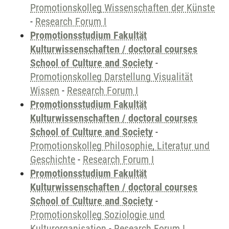
Promotionskolleg Wissenschaften der Künste
-
Research Forum I
Promotionsstudium Fakultät
Kulturwissenschaften / doctoral courses
School of Culture and Society
-
Promotionskolleg Darstellung Visualität
Wissen
-
Research Forum I
Promotionsstudium Fakultät
Kulturwissenschaften / doctoral courses
School of Culture and Society
-
Promotionskolleg Philosophie, Literatur und
Geschichte
-
Research Forum I
Promotionsstudium Fakultät
Kulturwissenschaften / doctoral courses
School of Culture and Society
-
Promotionskolleg Soziologie und
Kulturorganisation
-
Research Forum I