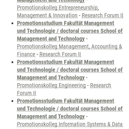
Promotionskolleg Entrepreneurship,
Management & Innovation
-
Research Forum II
Promotionsstudium Fakultät Management
und Technologie / doctoral courses School of
Management and Technology
-
Promotionskolleg Management, Accounting &
Finance
-
Research Forum II
Promotionsstudium Fakultät Management
und Technologie / doctoral courses School of
Management and Technology
-
Promotionskolleg Engineering
-
Research
Forum II
Promotionsstudium Fakultät Management
und Technologie / doctoral courses School of
Management and Technology
-
Promotionskolleg Information Systems & Data