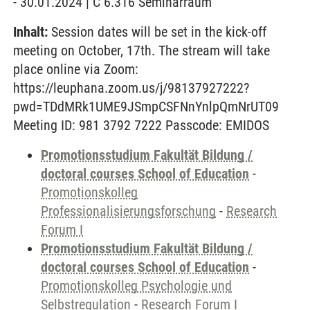
- 30.01.2024 | C 6.316 Seminarraum
Inhalt:
Session dates will be set in the kick-off
meeting on October, 17th. The stream will take
place online via Zoom:
https://leuphana.zoom.us/j/98137927222?
pwd=TDdMRk1UME9JSmpCSFNnYnlpQmNrUT09
Meeting ID: 981 3792 7222 Passcode: EMIDOS
Promotionsstudium Fakultät Bildung /
doctoral courses School of Education
-
Promotionskolleg
Professionalisierungsforschung
-
Research
Forum I
Promotionsstudium Fakultät Bildung /
doctoral courses School of Education
-
Promotionskolleg Psychologie und
Selbstregulation
-
Research Forum I