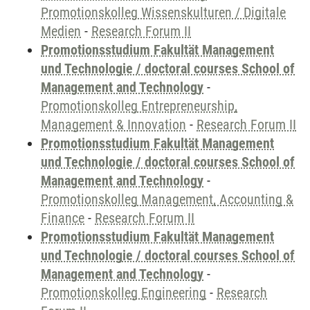
Promotionskolleg Wissenskulturen / Digitale
Medien
-
Research Forum II
Promotionsstudium Fakultät Management
und Technologie / doctoral courses School of
Management and Technology
-
Promotionskolleg Entrepreneurship,
Management & Innovation
-
Research Forum II
Promotionsstudium Fakultät Management
und Technologie / doctoral courses School of
Management and Technology
-
Promotionskolleg Management, Accounting &
Finance
-
Research Forum II
Promotionsstudium Fakultät Management
und Technologie / doctoral courses School of
Management and Technology
-
Promotionskolleg Engineering
-
Research