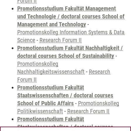
Forum II
Promotionsstudium Fakultät Management
und Technologie / doctoral courses School of
Management and Technology
-
Promotionskolleg Information Systems & Data
Science
-
Research Forum II
Promotionsstudium Fakultät Nachhaltigkeit /
doctoral courses School of Sustainability
-
Promotionskolleg
Nachhaltigkeitswissenschaft
-
Research
Forum II
Promotionsstudium Fakultät
Staatswissenschaften / doctoral courses
School of Public Affairs
-
Promotionskolleg
Politikwissenschaft
-
Research Forum II
Promotionsstudium Fakultät
Staatswissenschaften / doctoral courses