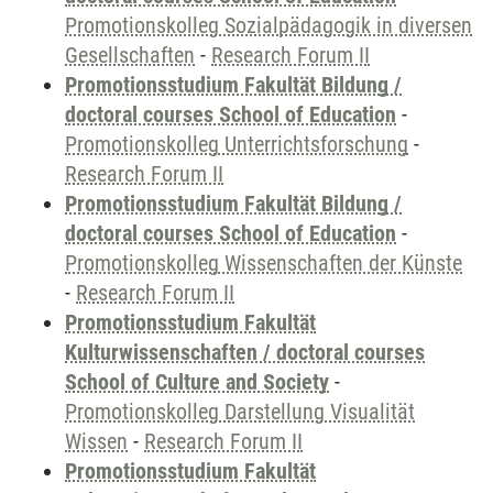
Promotionskolleg Sozialpädagogik in diversen
Gesellschaften
-
Research Forum II
Promotionsstudium Fakultät Bildung /
doctoral courses School of Education
-
Promotionskolleg Unterrichtsforschung
-
Research Forum II
Promotionsstudium Fakultät Bildung /
doctoral courses School of Education
-
Promotionskolleg Wissenschaften der Künste
-
Research Forum II
Promotionsstudium Fakultät
Kulturwissenschaften / doctoral courses
School of Culture and Society
-
Promotionskolleg Darstellung Visualität
Wissen
-
Research Forum II
Promotionsstudium Fakultät