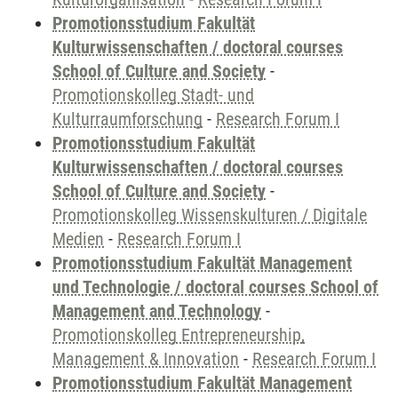
Promotionsstudium Fakultät
Kulturwissenschaften / doctoral courses
School of Culture and Society
-
Promotionskolleg Stadt- und
Kulturraumforschung
-
Research Forum I
Promotionsstudium Fakultät
Kulturwissenschaften / doctoral courses
School of Culture and Society
-
Promotionskolleg Wissenskulturen / Digitale
Medien
-
Research Forum I
Promotionsstudium Fakultät Management
und Technologie / doctoral courses School of
Management and Technology
-
Promotionskolleg Entrepreneurship,
Management & Innovation
-
Research Forum I
Promotionsstudium Fakultät Management