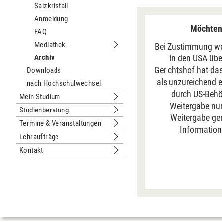
Salzkristall
Anmeldung
Möchten 
FAQ
Mediathek
Bei Zustimmung we
Untermenu Mediathek
Archiv
in den USA übe
Gerichtshof hat da
Downloads
als unzureichend e
nach Hochschulwechsel
durch US-Behör
Mein Studium
Untermenu Mein Studium
Weitergabe nur 
Studienberatung
Untermenu Studienberatung
Weitergabe gen
Termine & Veranstaltungen
Untermenu Termine & Veranstaltung
Information
Lehraufträge
Untermenu Lehraufträge
Kontakt
Untermenu Kontakt