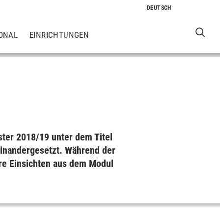
ONAL
EINRICHTUNGEN
ter 2018/​​19 un­ter dem Ti­tel
ein­an­der­ge­setzt. Während der
re Ein­sich­ten aus dem Mo­dul