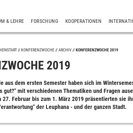
UM & LEHRE
FORSCHUNG
KOOPERATIONEN
INTERNATI
DIENSTART
KONFERENZWOCHE
ARCHIV
KONFERENZWOCHE 2019
NZWOCHE 2019
de aus dem ers­ten Se­mes­ter ha­ben sich im Win­ter­se­mes­
as gut?" mit ver­schie­de­nen The­ma­ti­ken und Fra­gen aus­
 27. Fe­bru­ar bis zum 1. März 2019 präsen­tier­ten sie ih
Ver­ant­wor­tung" der Leu­pha­na - und der gan­zen Stadt.