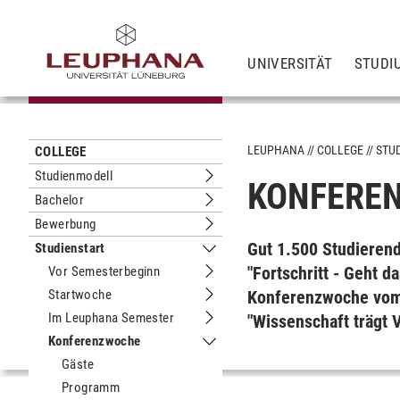
UNIVERSITÄT
STUDI
LEUPHANA
COLLEGE
STU
COLLEGE
Studienmodell
KONFERE
Untermenu Studienmodell
Bachelor
Untermenu Bachelor
Bewerbung
Untermenu Bewerbung
Gut 1.500 Stu­die­ren­
Studienstart
Untermenu Studienstart
"Fort­schritt - Geht d
Vor Semesterbeginn
Untermenu Vor Semesterbeginn
Startwoche
Kon­fe­renz­wo­che vom
Untermenu Startwoche
Im Leuphana Semester
"Wis­sen­schaft trägt 
Untermenu Im Leuphana Semester
Konferenzwoche
Untermenu Konferenzwoche
Gäste
Programm