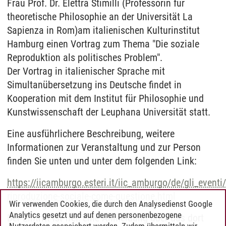
Frau Prof. Dr. Elettra Stimilli (Professorin für
theoretische Philosophie an der Universität La
Sapienza in Rom)
am italienischen Kulturinstitut
Hamburg einen Vortrag zum Thema "Die soziale
Reproduktion als politisches Problem".
Der Vortrag in italienischer Sprache mit
Simultanübersetzung ins Deutsche findet in
Kooperation mit dem Institut für Philosophie und
Kunstwissenschaft der Leuphana Universität statt.
Eine ausführlichere Beschreibung, weitere
Informationen zur Veranstaltung und zur Person
finden Sie unten und unter dem folgenden Link:
https://iicamburgo.esteri.it/iic_amburgo/de/gli_event
riproduzione-sociale-come-questione.html
Wir verwenden Cookies, die durch den Analysedienst Google
Analytics gesetzt und auf denen personenbezogene
Der Eintritt ist frei, eine Anmeldung über das dort
Nutzerdaten gespeichert werden. Zudem übermitteln wir