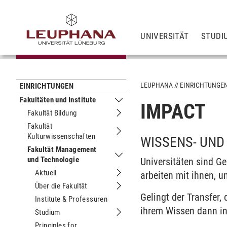
UNIVERSITÄT
STUDI
LEUPHANA
EINRICHTUNGE
EINRICHTUNGEN
Fakultäten und Institute
IMPACT
Untermenu Fakultäten und Institute
Fakultät Bildung
Untermenu Fakultät Bildung
Fakultät
Kulturwissenschaften
Untermenu Fakultät Kulturwissensch
WISSENS- UND
Fakultät Management
und Technologie
Untermenu Fakultät Management und
Universitäten sind G
Aktuell
arbeiten mit ihnen, 
Untermenu Aktuell
Über die Fakultät
Untermenu Über die Fakultät
Gelingt der Transfer
Institute & Professuren
ihrem Wissen dann in 
Studium
Untermenu Studium
Principles for