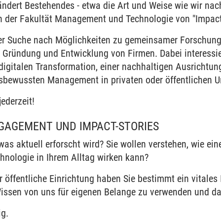
rändert Bestehendes - etwa die Art und Weise wie wir n
le Management Education
in der Fakultät Management und Technologie von "Impact
der Suche nach Möglichkeiten zu gemeinsamer Forschun
r Gründung und Entwicklung von Firmen. Dabei interessie
digitalen Transformation, einer nachhaltigen Ausrichtun
sbewussten Management in privaten oder öffentlichen 
aften
jederzeit!
GAGEMENT UND IMPACT-STORIES
as aktuell erforscht wird? Sie wollen verstehen, wie ei
nologie in Ihrem Alltag wirken kann?
öffentliche Einrichtung haben Sie bestimmt ein vitales 
Wissen von uns für eigenen Belange zu verwenden und dam
ig.