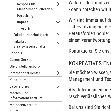
Wirkt es dort und ve
Responsible
Untermenu Principles for Responsib
- dann sprechen wir 
Management Education
Forschung
Untermenu Forschung
Wir sind immer auf 
Impact
Untermenu Impact
Unterstützung bei de
Archiv
Herausforderung der 
Fakultät Nachhaltigkeit
Untermenu Fakultät Nachhaltigkeit
einem verantwortung
Fakultät
Staatswissenschaften
Untermenu Fakultät Staatswissensch
Kontaktieren Sie uns 
Schools
Career Service
KOKREATIVES EN
Gleichstellungsbüro
Sie möchten wissen, w
International Center
Untermenu International Center
Management und Tech
Kunstraum
Laboratories
Untermenu Laboratories
Als Unternehmen oder 
Medien- und
rasch verlässliches 
Informationszentrum
Methodenzentrum
Bei uns sind Sie richt