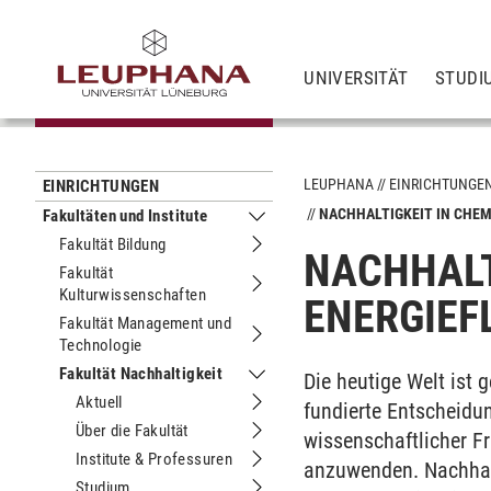
UNIVERSITÄT
STUDI
LEUPHANA
EINRICHTUNGE
EINRICHTUNGEN
NACHHALTIGKEIT IN CHEM
Fakultäten und Institute
Untermenu Fakultäten und Institute
Fakultät Bildung
Untermenu Fakultät Bildung
NACHHALT
Fakultät
Kulturwissenschaften
Untermenu Fakultät Kulturwissensch
ENERGIEF
Fakultät Management und
Technologie
Untermenu Fakultät Management und
Fakultät Nachhaltigkeit
Die heutige Welt ist
Untermenu Fakultät Nachhaltigkeit
Aktuell
fundierte Entscheidu
Untermenu Aktuell
Über die Fakultät
wissenschaftlicher F
Untermenu Über die Fakultät
Institute & Professuren
anzuwenden. Nachhalti
Untermenu Institute & Professuren
Studium