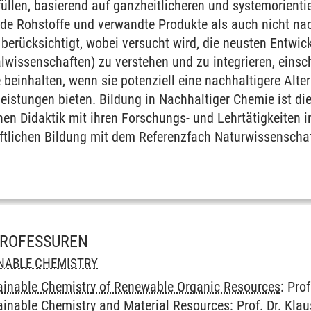
füllen, basierend auf ganzheitlicheren und systemorient
e Rohstoffe und verwandte Produkte als auch nicht nac
berücksichtigt, wobei versucht wird, die neusten Entwi
alwissenschaften) zu verstehen und zu integrieren, einsch
einhalten, wenn sie potenziell eine nachhaltigere Alter
eistungen bieten. Bildung in Nachhaltiger Chemie ist di
en Didaktik mit ihren Forschungs- und Lehrtätigkeiten i
tlichen Bildung mit dem Referenzfach Naturwissenscha
PROFESSUREN
INABLE CHEMISTRY
tainable Chemistry of Renewable Organic Resources
: Prof
tainable Chemistry and Material Resources
: Prof. Dr. Kl