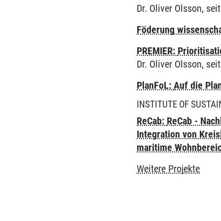
Dr. Oliver Olsson, sei
Föderung wissenscha
PREMIER:
Prioritisa
Dr. Oliver Olsson, sei
PlanFoL:
Auf die Pla
INSTITUTE OF SUSTAI
ReCab:
ReCab - Nachh
Integration von Krei
maritime Wohnbereic
Weitere Projekte