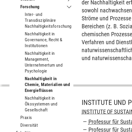
der Nachhaltigkeit er
Untermenu Studium
Forschung
sowohl nachwachsend
Untermenu Forschung
Inter- und
Ströme und Prozesse 
Transdisziplinäre
Bereichen (z. B. Sozi
Nachhaltigkeitsforschung
chemischen Prozesse b
Nachhaltigkeit in
Governance, Recht &
Verfahren und Dienstl
Institutionen
naturwissenschaftlich
Nachhaltigkeit in
und naturwissenschaf
Management,
Unternehmertum und
Psychologie
Nachhaltigkeit in
Chemie, Materialien und
Energieflüssen
Nachhaltigkeit in
INSTITUTE UND 
Ökosystemen und
Gesellschaft
INSTITUTE OF SUSTA
Praxis
Professur für Sus
Diversität
Professur für Sus