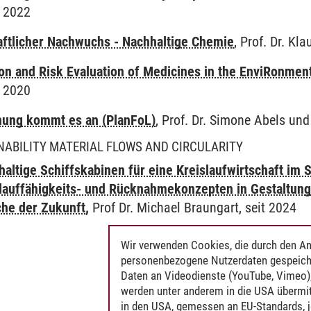
t 2022
ftlicher Nachwuchs - Nachhaltige Chemie
, Prof. Dr. Kl
tion and Risk Evaluation of Medicines in the EnviRonmen
t 2020
nung kommt es an (PlanFoL)
, Prof. Dr. Simone Abels und
NABILITY MATERIAL FLOWS AND CIRCULARITY
altige Schiffskabinen für eine Kreislaufwirtschaft im 
slauffähigkeits- und Rücknahmekonzepten in Gestaltung
he der Zukunft
,
Prof Dr. Michael Braungart, seit 2024
Wir verwenden Cookies, die durch den An
personenbezogene Nutzerdaten gespeich
Daten an Videodienste (YouTube, Vimeo),
werden unter anderem in die USA übermit
in den USA, gemessen an EU-Standards, j