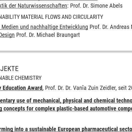
ktik der Naturwissenschaften
: Prof. Dr. Simone Abels
aften
NABILITY MATERIAL FLOWS AND CIRCULARITY
e Medien und nachhaltige Entwicklung
Prof. Dr. Andreas 
-Design
Prof. Dr. Michael Braungart
OJEKTE
INABLE CHEMISTRY
y Education Award
, Prof. Dr. Dr. Vanîa Zuin Zeidler, seit 
ntary use of mechanical, physical and chemical techno
ng concepts for complex plastic-based automotive comp
rming into a sustainable European pharmaceutical secto