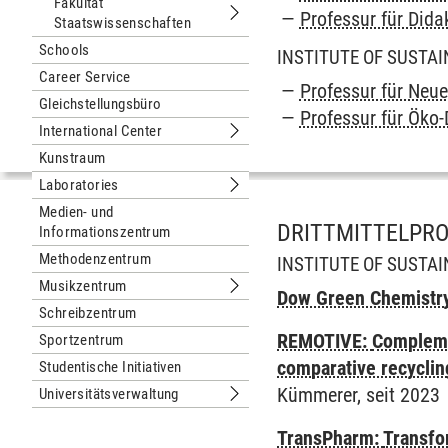
Fakultät
Professur für Dida
Staatswissenschaften
Untermenu Fakultät Staatswissensch
Schools
INSTITUTE OF SUSTAI
Career Service
Professur für Neu
Gleichstellungsbüro
Professur für Öko
International Center
Untermenu International Center
Kunstraum
Laboratories
Untermenu Laboratories
Medien- und
DRITTMITTELPR
Informationszentrum
Methodenzentrum
INSTITUTE OF SUSTA
Musikzentrum
Dow Green Chemistr
Untermenu Musikzentrum
Schreibzentrum
REMOTIVE:
Compleme
Sportzentrum
comparative recycli
Studentische Initiativen
Kümmerer, seit 2023
Universitätsverwaltung
Untermenu Universitätsverwaltung
TransPharm:
Transfo