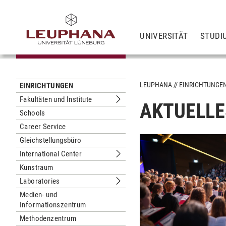
UNIVERSITÄT
STUDI
LEUPHANA
EINRICHTUNGE
EINRICHTUNGEN
Fakultäten und Institute
AKTUELLE
Untermenu Fakultäten und Institute
Schools
Career Service
Gleichstellungsbüro
International Center
Untermenu International Center
Kunstraum
Laboratories
Untermenu Laboratories
Medien- und
Informationszentrum
Methodenzentrum