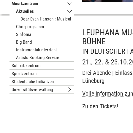
Musikzentrum
Untermenu Musikzentrum
Aktuelles
Untermenu Aktuelles
Dear Evan Hansen : Musical
Chorprogramm
LEUPHANA MUS
Sinfonia
BÜHNE
Big Band
Instrumentalunterricht
IN DEUTSCHER F
Artists Booking Service
21., 22. & 23.10.
Schreibzentrum
Drei Abende | Einlass
Sportzentrum
Lüneburg
Studentische Initiativen
Universitätsverwaltung
Untermenu Universitätsverwaltung
Volle Information zu
Zu den Tickets!