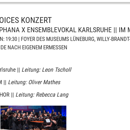
OICES KONZERT
LEUPHANA X ENSEMBLEVOKAL KARLSRUHE || I
INN: 19:30 | FOYER DES MUSEUMS LÜNEBURG, WILLY-BRAND
NDE NACH EIGENEM ERMESSEN
sruhe ||
Leitung: Leon Tscholl
 ||
Leitung: Oliver Mathes
HOR ||
Leitung: Rebecca Lang