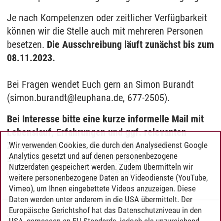
Je nach Kompetenzen oder zeitlicher Verfügbarkeit
können wir die Stelle auch mit mehreren Personen
besetzen.
Die Ausschreibung läuft zunächst bis zum
08.11.2023.
Bei Fragen wendet Euch gern an Simon Burandt
(simon.burandt@leuphana.de, 677-2505).
Bei Interesse bitte eine kurze informelle Mail mit
Lebenslauf, Erfahrungen und ggf. relevanten
Zeugnissen in Form einer (einzigen) PDF an
Wir verwenden Cookies, die durch den Analysedienst Google
Analytics gesetzt und auf denen personenbezogene
s
imon.burandt@leuphana.de
und
Nutzerdaten gespeichert werden. Zudem übermitteln wir
dekanat.mt
@
leuphana.de
senden.
weitere personenbezogene Daten an Videodienste (YouTube,
Vimeo), um Ihnen eingebettete Videos anzuzeigen. Diese
Daten werden unter anderem in die USA übermittelt. Der
Europäische Gerichtshof hat das Datenschutzniveau in den
Josephine Puls
/
25.10.2023
USA, gemessen an EU-Standards, jedoch als unzureichend