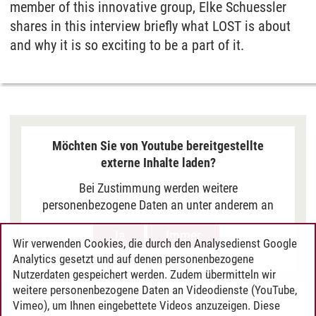
member of this innovative group, Elke Schuessler
shares in this interview briefly what LOST is about
and why it is so exciting to be a part of it.
Möchten Sie von Youtube bereitgestellte
externe Inhalte laden?
Bei Zustimmung werden weitere
personenbezogene Daten an unter anderem an
Google in den USA übermittelt, um Ihnen Youtube-
Ja
Immer
Videos anzuzeigen. Der Europäische Gerichtshof
Wir verwenden Cookies, die durch den Analysedienst Google
hat das Datenschutzniveau in den USA, gemessen
Analytics gesetzt und auf denen personenbezogene
an EU-Standards, jedoch als unzureichend
Nutzerdaten gespeichert werden. Zudem übermitteln wir
eingeschätzt. Es besteht auch die Möglichkeit,
weitere personenbezogene Daten an Videodienste (YouTube,
Vimeo), um Ihnen eingebettete Videos anzuzeigen. Diese
dass Ihre Daten dann durch US-Behörden