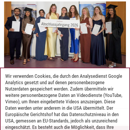
Wir verwenden Cookies, die durch den Analysedienst Google
Bachelor-Absolvent:innen des Studiengangs International
Analytics gesetzt und auf denen personenbezogene
Business Administration & Entrepreneurship
Nutzerdaten gespeichert werden. Zudem übermitteln wir
|
1
13
weitere personenbezogene Daten an Videodienste (YouTube,
Vimeo), um Ihnen eingebettete Videos anzuzeigen. Diese
Daten werden unter anderem in die USA übermittelt. Der
Europäische Gerichtshof hat das Datenschutzniveau in den
Almut Schafner
/
18.06.2026
USA, gemessen an EU-Standards, jedoch als unzureichend
eingeschätzt. Es besteht auch die Möglichkeit, dass Ihre