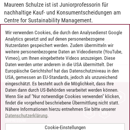
Maureen Schulze ist ist Juniorprofessorin für
nachhaltige Kauf- und Konsumentscheidungen am
Centre for Sustainability Management.
Titel:
Tba
Wir verwenden Cookies, die durch den Analysedienst Google
Analytics gesetzt und auf denen personenbezogene
Datum und Uhrzeit:
25.11.26, 14:15-15:00 Uhr
Nutzerdaten gespeichert werden. Zudem übermitteln wir
Ort:
Hörsaal 4
weitere personenbezogene Daten an Videodienste (YouTube,
Vimeo), um Ihnen eingebettete Videos anzuzeigen. Diese
Daten werden unter anderem in die USA übermittelt. Der
Europäische Gerichtshof hat das Datenschutzniveau in den
Carlotta Barlag
/
25.11.2026
USA, gemessen an EU-Standards, jedoch als unzureichend
eingeschätzt. Es besteht auch die Möglichkeit, dass Ihre
Daten dann durch US-Behörden verarbeitet werden können.
KONTAKT
Wenn Sie auf "Nur notwendige Cookies verwenden" klicken,
findet die vorgehend beschriebene Übermittlung nicht statt.
LEUPHANA ALS ARBEITGEBER
Nähere Informationen hierzu entnehmen Sie bitte unserer
INTRANET
Datenschutzerklärung
.
IMPRESSUM
Cookie-Einstellungen
DATENSCHUTZ