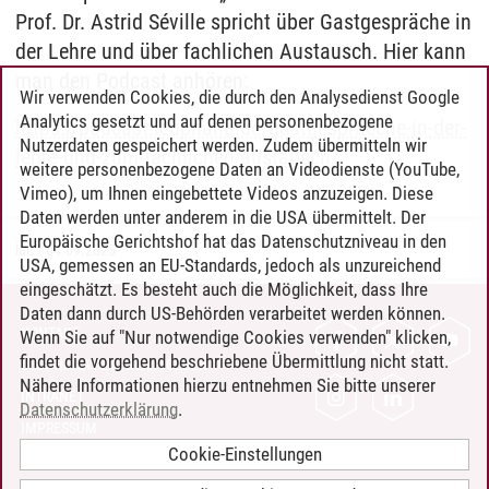
Prof. Dr. Astrid Séville spricht über Gastgespräche in
der Lehre und über fachlichen Austausch. Hier kann
man den Podcast anhören:
Wir verwenden Cookies, die durch den Analysedienst Google
Analytics gesetzt und auf denen personenbezogene
https://podcast.leuphana.de/gastgespraeche-in-der-
Nutzerdaten gespeichert werden. Zudem übermitteln wir
lehre-und-zum-fachlichen-austausch/
weitere personenbezogene Daten an Videodienste (YouTube,
Vimeo), um Ihnen eingebettete Videos anzuzeigen. Diese
Daten werden unter anderem in die USA übermittelt. Der
Europäische Gerichtshof hat das Datenschutzniveau in den
lau
/
04.09.2025
USA, gemessen an EU-Standards, jedoch als unzureichend
eingeschätzt. Es besteht auch die Möglichkeit, dass Ihre
Daten dann durch US-Behörden verarbeitet werden können.
KONTAKT
Wenn Sie auf "Nur notwendige Cookies verwenden" klicken,
findet die vorgehend beschriebene Übermittlung nicht statt.
LEUPHANA ALS ARBEITGEBER
Nähere Informationen hierzu entnehmen Sie bitte unserer
INTRANET
Datenschutzerklärung
.
IMPRESSUM
Cookie-Einstellungen
DATENSCHUTZ