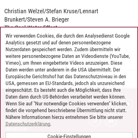
Christian Welzel/Stefan Kruse/Lennart
Brunkert/Steven A. Brieger
The Cool Water Effect
The Geo-Climatic Source of Western Exceptionalism
Wir verwenden Cookies, die durch den Analysedienst Google
Analytics gesetzt und auf denen personenbezogene
palgrave macmillan
Nutzerdaten gespeichert werden. Zudem übermitteln wir
doi.org/10.1007/978-3-031-81861-5
weitere personenbezogene Daten an Videodienste (YouTube,
Vimeo), um Ihnen eingebettete Videos anzuzeigen. Diese
Daten werden unter anderem in die USA übermittelt. Der
Europäische Gerichtshof hat das Datenschutzniveau in den
Henning Zühlsdorff
/
04.11.2025
USA, gemessen an EU-Standards, jedoch als unzureichend
eingeschätzt. Es besteht auch die Möglichkeit, dass Ihre
Daten dann durch US-Behörden verarbeitet werden können.
KONTAKT
Wenn Sie auf "Nur notwendige Cookies verwenden" klicken,
findet die vorgehend beschriebene Übermittlung nicht statt.
LEUPHANA ALS ARBEITGEBER
Nähere Informationen hierzu entnehmen Sie bitte unserer
INTRANET
Datenschutzerklärung
.
IMPRESSUM
Cookie-Einstellungen