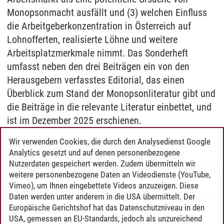
Monopsonmacht ausfällt und (3) welchen Einfluss
die Arbeitgeberkonzentration in Österreich auf
Lohnofferten, realisierte Löhne und weitere
Arbeitsplatzmerkmale nimmt. Das Sonderheft
umfasst neben den drei Beiträgen ein von den
Herausgebern verfasstes Editorial, das einen
Überblick zum Stand der Monopsonliteratur gibt und
die Beiträge in die relevante Literatur einbettet, und
ist im Dezember 2025 erschienen.
Das vollständige Sonderheft der German Economic
Wir verwenden Cookies, die durch den Analysedienst Google
Analytics gesetzt und auf denen personenbezogene
Review ist als Open Access verfügbar unter:
Nutzerdaten gespeichert werden. Zudem übermitteln wir
https://www.degruyterbrill.com/journal/key/ger/26/4/
weitere personenbezogene Daten an Videodienste (YouTube,
Vimeo), um Ihnen eingebettete Videos anzuzeigen. Diese
Daten werden unter anderem in die USA übermittelt. Der
Europäische Gerichtshof hat das Datenschutzniveau in den
Christina Korf
/
08.12.2025
USA, gemessen an EU-Standards, jedoch als unzureichend