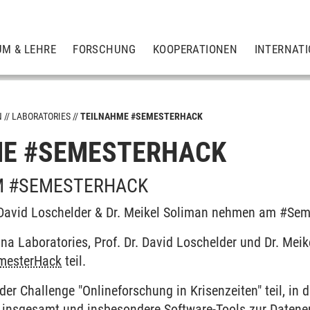
UM & LEHRE
FORSCHUNG
KOOPERATIONEN
INTERNAT
N
LABORATORIES
TEILNAHME #SEMESTERHACK
ME #SEMESTERHACK
M #SEMESTERHACK
. David Loschelder & Dr. Meikel Soliman nehmen am #Sem
a Laboratories, Prof. Dr. David Loschelder und Dr. Mei
mesterHack
teil.
er Challenge "Onlineforschung in Krisenzeiten" teil, in 
g insgesamt und insbesondere Software-Tools zur Datene