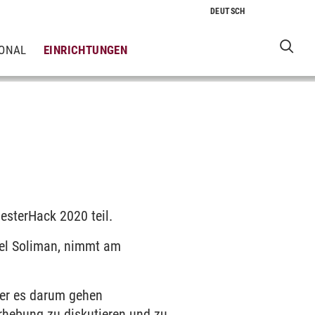
IONAL
EINRICHTUNGEN
esterHack 2020 teil.
kel Soliman, nimmt am
der es darum gehen
rhebung zu diskutieren und zu