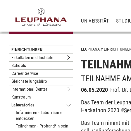
UNIVERSITÄT
STUDI
LEUPHANA
EINRICHTUNGE
EINRICHTUNGEN
Fakultäten und Institute
TEILNAH
Untermenu Fakultäten und Institute
Schools
Career Service
TEILNAHME A
Gleichstellungsbüro
06.05.2020
Prof. Dr
International Center
Untermenu International Center
Kunstraum
Das Team der Leuphan
Laboratories
Untermenu Laboratories
Hackathon 2020
#Se
Informieren - Laborräume
entdecken
Das Team nimmt mit d
Teilnehmen - Proband*in sein
soll, Onlineforschun