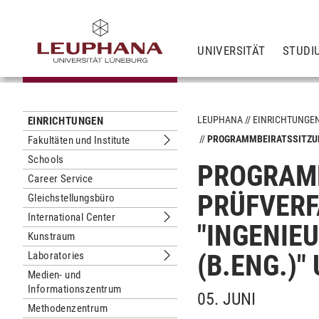
UNIVERSITÄT
STUDI
LEUPHANA
EINRICHTUNGE
EINRICHTUNGEN
PROGRAMMBEIRATSSITZUN
Fakultäten und Institute
Untermenu Fakultäten und Institute
Schools
PROGRAMM
Career Service
PRÜFVERF
Gleichstellungsbüro
International Center
Untermenu International Center
"INGENIE
Kunstraum
Laboratories
(B.ENG.)"
Untermenu Laboratories
Medien- und
Informationszentrum
05. JUNI
Methodenzentrum