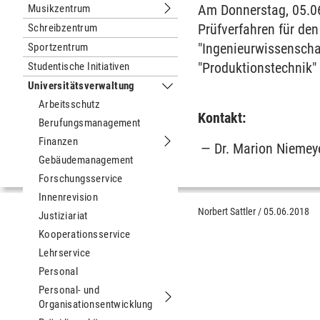
Am Donnerstag, 05.06
Musikzentrum
Untermenu Musikzentrum
Prüfverfahren für de
Schreibzentrum
"Ingenieurwissenscha
Sportzentrum
"Produktionstechnik" 
Studentische Initiativen
Universitätsverwaltung
Untermenu Universitätsverwaltung
Arbeitsschutz
Kontakt:
Berufungsmanagement
Finanzen
Dr. Marion Niemey
Untermenu Finanzen
Gebäudemanagement
Forschungsservice
Innenrevision
Norbert Sattler
/
05.06.2018
Justiziariat
Kooperationsservice
Lehrservice
Personal
Personal- und
Organisationsentwicklung
Untermenu Personal- und Organisati