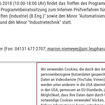
.2018 (10:00-18:00 Uhr) findet das Treffen des Progra
n Programmbeiratssitzung zum Internen Prüfverfahren fü
ften (Industrie) (B.Eng.)" sowie den Minor "Automatisier
und den Minor "Industrietechnik" statt.
er (Fon: 04131 677-2707;
marion.niemeyer
@
uni.leuphan
Wir verwenden Cookies, die durch den An
personenbezogene Nutzerdaten gespeich
Daten an Videodienste (YouTube, Vimeo),
werden unter anderem in die USA übermit
in den USA, gemessen an EU-Standards, j
Möglichkeit, dass Ihre Daten dann durch
notwendige Cookies verwenden" klicken, f
onsentwicklung