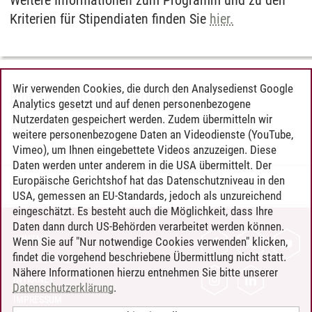
Weitere Informationen zum Programm und zu den
Kriterien für Stipendiaten finden Sie
hier.
Wir verwenden Cookies, die durch den Analysedienst Google
Prof. Dr. Hannah Trittin-Ulbrich
Analytics gesetzt und auf denen personenbezogene
Nutzerdaten gespeichert werden. Zudem übermitteln wir
Annette Schimming
weitere personenbezogene Daten an Videodienste (YouTube,
Vimeo), um Ihnen eingebettete Videos anzuzeigen. Diese
Daten werden unter anderem in die USA übermittelt. Der
Europäische Gerichtshof hat das Datenschutzniveau in den
IMO
/
26.06.2024
USA, gemessen an EU-Standards, jedoch als unzureichend
eingeschätzt. Es besteht auch die Möglichkeit, dass Ihre
Daten dann durch US-Behörden verarbeitet werden können.
KONTAKT
Wenn Sie auf "Nur notwendige Cookies verwenden" klicken,
findet die vorgehend beschriebene Übermittlung nicht statt.
LEUPHANA ALS ARBEITGEBER
Nähere Informationen hierzu entnehmen Sie bitte unserer
INTRANET
Datenschutzerklärung
.
IMPRESSUM