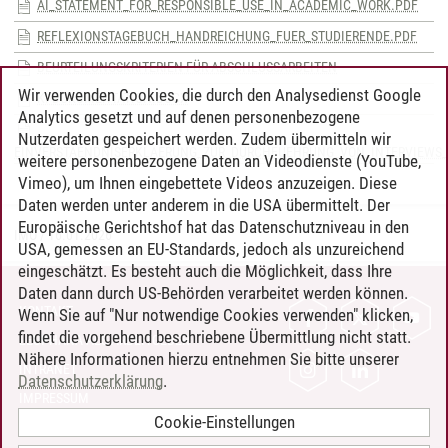
AI_STATEMENT_FOR_RESPONSIBLE_USE_IN_ACADEMIC_WORK.PDF
REFLEXIONSTAGEBUCH_HANDREICHUNG_FUER_STUDIERENDE.PDF
BEURTEILUNGSKRITERIEN FÜR ABSCHLUSSARBEITEN
Wir verwenden Cookies, die durch den Analysedienst Google
KI-DOKUMENTATION.DOCX
Analytics gesetzt und auf denen personenbezogene
Nutzerdaten gespeichert werden. Zudem übermitteln wir
EINVERSTAENDNISERKLAERUNG_ZUR_DURCHFUEHRUNG_VON_INTERVIEWS_
weitere personenbezogene Daten an Videodienste (YouTube,
Vimeo), um Ihnen eingebettete Videos anzuzeigen. Diese
Daten werden unter anderem in die USA übermittelt. Der
Europäische Gerichtshof hat das Datenschutzniveau in den
IMO
/
16.01.2026
USA, gemessen an EU-Standards, jedoch als unzureichend
eingeschätzt. Es besteht auch die Möglichkeit, dass Ihre
Daten dann durch US-Behörden verarbeitet werden können.
KONTAKT
Wenn Sie auf "Nur notwendige Cookies verwenden" klicken,
findet die vorgehend beschriebene Übermittlung nicht statt.
LEUPHANA ALS ARBEITGEBER
Nähere Informationen hierzu entnehmen Sie bitte unserer
INTRANET
Datenschutzerklärung
.
IMPRESSUM
Cookie-Einstellungen
DATENSCHUTZ