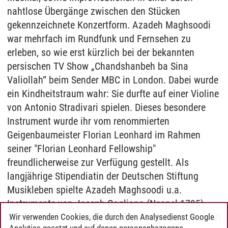
nahtlose Übergänge zwischen den Stücken
gekennzeichnete Konzertform. Azadeh Maghsoodi
war mehrfach im Rundfunk und Fernsehen zu
erleben, so wie erst kürzlich bei der bekannten
persischen TV Show „Chandshanbeh ba Sina
Valiollah“ beim Sender MBC in London. Dabei wurde
ein Kindheitstraum wahr: Sie durfte auf einer Violine
von Antonio Stradivari spielen. Dieses besondere
Instrument wurde ihr vom renommierten
Geigenbaumeister Florian Leonhard im Rahmen
seiner "Florian Leonhard Fellowship"
freundlicherweise zur Verfügung gestellt. Als
langjährige Stipendiatin der Deutschen Stiftung
Musikleben spielte Azadeh Maghsoodi u.a.
Instrumente von Joseph Gagliano (Neapel 1795)
und Lorenzo Ventapane (Neapel 1790). Derzeit spielt
Wir verwenden Cookies, die durch den Analysedienst Google
Analytics gesetzt und auf denen personenbezogene