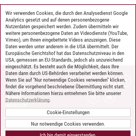
KONTAKT
Wir verwenden Cookies, die durch den Analysedienst Google
Analytics gesetzt und auf denen personenbezogene
Prof. Dr. Lars Alberth
Nutzerdaten gespeichert werden. Zudem übermitteln wir
Prof. Dr. Birte Siem
weitere personenbezogene Daten an Videodienste (YouTube,
Vimeo), um Ihnen eingebettete Videos anzuzeigen. Diese
Daten werden unter anderem in die USA übermittelt. Der
Europäische Gerichtshof hat das Datenschutzniveau in den
Dr. Marietta Hülsmann
/
28.07.2025
USA, gemessen an EU-Standards, jedoch als unzureichend
eingeschätzt. Es besteht auch die Möglichkeit, dass Ihre
Daten dann durch US-Behörden verarbeitet werden können.
KONTAKT
Wenn Sie auf "Nur notwendige Cookies verwenden" klicken,
findet die vorgehend beschriebene Übermittlung nicht statt.
LEUPHANA ALS ARBEITGEBER
Nähere Informationen hierzu entnehmen Sie bitte unserer
INTRANET
Datenschutzerklärung
.
IMPRESSUM
Cookie-Einstellungen
DATENSCHUTZ
BARRIEREFREIHEIT
Nur notwendige Cookies verwenden.
COOKIE-EINSTELLUNGEN
Ich bin damit einverstanden.