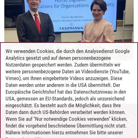
Wir verwenden Cookies, die durch den Analysedienst Google
Analytics gesetzt und auf denen personenbezogene
Nutzerdaten gespeichert werden. Zudem übermitteln wir
Prof. Dr. Paul Drews, Prof. Dr. Olga Abramova (v.l.)
weitere personenbezogene Daten an Videodienste (YouTube,
Vimeo), um Ihnen eingebettete Videos anzuzeigen. Diese
Daten werden unter anderem in die USA übermittelt. Der
Europäische Gerichtshof hat das Datenschutzniveau in den
Madlen Schmaltz
/
29.01.2025
USA, gemessen an EU-Standards, jedoch als unzureichend
eingeschätzt. Es besteht auch die Möglichkeit, dass Ihre
Daten dann durch US-Behörden verarbeitet werden können.
KONTAKT
Wenn Sie auf "Nur notwendige Cookies verwenden" klicken,
findet die vorgehend beschriebene Übermittlung nicht statt.
LEUPHANA ALS ARBEITGEBER
Nähere Informationen hierzu entnehmen Sie bitte unserer
INTRANET