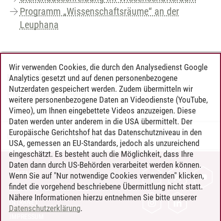
Programm „Wissenschaftsräume“ an der
Leuphana
Wir verwenden Cookies, die durch den Analysedienst Google
KONTAKT
Analytics gesetzt und auf denen personenbezogene
Nutzerdaten gespeichert werden. Zudem übermitteln wir
Prof. Dr. Jens Newig
weitere personenbezogene Daten an Videodienste (YouTube,
Vimeo), um Ihnen eingebettete Videos anzuzeigen. Diese
Daten werden unter anderem in die USA übermittelt. Der
Europäische Gerichtshof hat das Datenschutzniveau in den
Dr. Wiebke Vorrath
/
02.09.2024
USA, gemessen an EU-Standards, jedoch als unzureichend
eingeschätzt. Es besteht auch die Möglichkeit, dass Ihre
Daten dann durch US-Behörden verarbeitet werden können.
KONTAKT
Wenn Sie auf "Nur notwendige Cookies verwenden" klicken,
findet die vorgehend beschriebene Übermittlung nicht statt.
LEUPHANA ALS ARBEITGEBER
Nähere Informationen hierzu entnehmen Sie bitte unserer
INTRANET
Datenschutzerklärung
.
IMPRESSUM