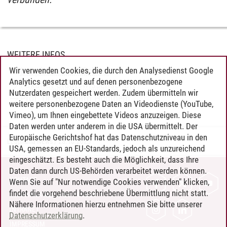
WEITERE INFOS
Leuphana Law School
Wir verwenden Cookies, die durch den Analysedienst Google
Analytics gesetzt und auf denen personenbezogene
Fakultät Staatswissenschaft
Nutzerdaten gespeichert werden. Zudem übermitteln wir
Prof. Dr. Bernhard Hohlbein
weitere personenbezogene Daten an Videodienste (YouTube,
Vimeo), um Ihnen eingebettete Videos anzuzeigen. Diese
Daten werden unter anderem in die USA übermittelt. Der
Europäische Gerichtshof hat das Datenschutzniveau in den
Leuphana News
/
28.10.2025
USA, gemessen an EU-Standards, jedoch als unzureichend
eingeschätzt. Es besteht auch die Möglichkeit, dass Ihre
Daten dann durch US-Behörden verarbeitet werden können.
KONTAKT
Wenn Sie auf "Nur notwendige Cookies verwenden" klicken,
findet die vorgehend beschriebene Übermittlung nicht statt.
LEUPHANA ALS ARBEITGEBER
Nähere Informationen hierzu entnehmen Sie bitte unserer
INTRANET
Datenschutzerklärung
.
IMPRESSUM