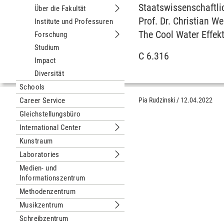
Staatswissenschaftl
Über die Fakultät
Untermenu Über die Fakultät
Prof. Dr. Christian W
Institute und Professuren
The Cool Water Effekt
Forschung
Untermenu Forschung
Studium
C 6.316
Impact
Diversität
Schools
Career Service
Pia Rudzinski
/
12.04.2022
Gleichstellungsbüro
International Center
Untermenu International Center
Kunstraum
Laboratories
Untermenu Laboratories
Medien- und
Informationszentrum
Methodenzentrum
Musikzentrum
Untermenu Musikzentrum
Schreibzentrum