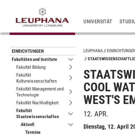
UNIVERSITÄT
STUDI
LEUPHANA
EINRICHTUNGE
EINRICHTUNGEN
STAATSWISSENSCHAFTLICH
Fakultäten und Institute
Untermenu Fakultäten und Institute
Fakultät Bildung
Untermenu Fakultät Bildung
STAATSWI
Fakultät
Kulturwissenschaften
Untermenu Fakultät Kulturwissensch
COOL WAT
Fakultät Management und
Technologie
Untermenu Fakultät Management und
WEST'S E
Fakultät Nachhaltigkeit
Untermenu Fakultät Nachhaltigkeit
Fakultät
12. APR.
Staatswissenschaften
Untermenu Fakultät Staatswissensch
Aktuell
Dienstag, 12. April 
Untermenu Aktuell
Termine