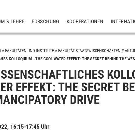
UM & LEHRE
FORSCHUNG
KOOPERATIONEN
INTERNAT
N
FAKULTÄTEN UND INSTITUTE
FAKULTÄT STAATSWISSENSCHAFTEN
AKTU
ES KOLLOQUIUM - THE COOL WATER EFFEKT: THE SECRET BEHIND THE WEST
SSENSCHAFTLICHES KOLLO
aften
ER EFFEKT: THE SECRET B
 Technologie
MANCIPATORY DRIVE
aften
2022, 16:15-17:45 Uhr