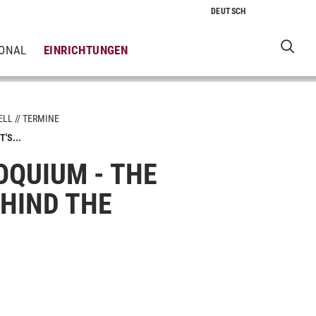
IONAL
EINRICHTUNGEN
ELL
TERMINE
'S...
QUIUM - THE
EHIND THE