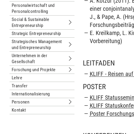
A. Kotzur (2011).
Untermenu Organisation
Personalwirtschaft und
einer conjointana
Personalcontrolling
J., & Pape, A. (Hrs
Social & Sustainable
Forschungsbeiträge
Entrepreneurship
Untermenu Social & Sustainable Entr
E. Kreilkamp, L. K
Strategic Entrepreneurship
Vorbereitung)
Strategisches Management
und Entrepreneurship
Untermenu Strategisches Managemen
Unternehmen in der
Gesellschaft
Untermenu Unternehmen in der Gesel
LEITFADEN
Forschung und Projekte
Untermenu Forschung und Projekte
KLIFF - Reisen au
Lehre
POSTER
Transfer
Internationalisierung
KLIFF Statussemin
Personen
KLIFF Statuskonfe
Untermenu Personen
Kontakt
Poster Forschung