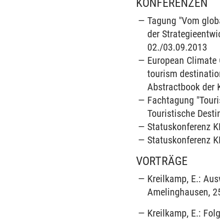
KONFERENZEN
Tagung "Vom globa
der Strategieentw
02./03.09.2013
European Climate 
tourism destinatio
Abstractbook der 
Fachtagung "Touri
Touristische Desti
Statuskonferenz K
Statuskonferenz K
VORTRÄGE
Kreilkamp, E.: Au
Amelinghausen, 25
Kreilkamp, E.: Fol