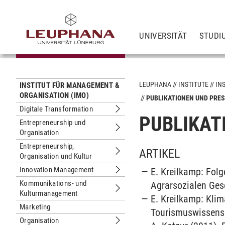
UNIVERSITÄT
STUDI
LEUPHANA
INSTITUTE
IN
INSTITUT FÜR MANAGEMENT &
ORGANISATION (IMO)
PUBLIKATIONEN UND PRE
Digitale Transformation
Untermenu Digitale Transformation
PUBLIKAT
Entrepreneurship und
Organisation
Untermenu Entrepreneurship und Org
Entrepreneurship,
ARTIKEL
Organisation und Kultur
Untermenu Entrepreneurship, Organis
Innovation Management
E. Kreilkamp: Folg
Untermenu Innovation Management
Kommunikations- und
Agrarsozialen Gese
Kulturmanagement
Untermenu Kommunikations- und Ku
E. Kreilkamp: Klim
Marketing
Tourismuswissensch
Organisation