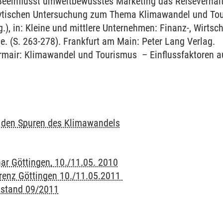
 Beeinflusst umweltbewusstes Marketing das Reiseverhalt
lytischen Untersuchung zum Thema Klimawandel und Touri
g.), in: Kleine und mittlere Unternehmen: Finanz-, Wirtsc
. (S. 263-278). Frankfurt am Main: Peter Lang Verlag.
epreneurship
irmair: Klimawandel und Tourismus – Einflussfaktoren a
t und Entrepreneurship
lschaft
f den Spuren des Klimawandels
ar Göttingen, 10./11.05. 2010
renz Göttingen 10./11.05.2011
sstand 09/2011