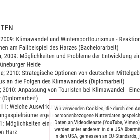
ITEN
 2009: Klimawandel und Wintersporttourismus - Reaktio
nen am Fallbeispiel des Harzes (Bachelorarbeit)
; 2009: Möglichkeiten und Probleme der Entwicklung ei
Lüneburger Heide
e; 2010: Strategische Optionen von deutschen Mittelge
us an die Folgen des Klimawandels (Diplomarbeit)
 2010: Anpassung von Touristen bei Klimawandel - Ein
 (Diplomarbeit)
011: Welche Auswirkungen hat der Klimawandel auf den 
Wir verwenden Cookies, die durch den An
ngsspielräume ergeben sich (Diplomarbeit)
personenbezogene Nutzerdaten gespeich
Daten an Videodienste (YouTube, Vimeo),
1: Möglichkeiten einer nachhaltigen touristischen Entwi
werden unter anderem in die USA übermit
on Harz
in den USA, gemessen an EU-Standards, j