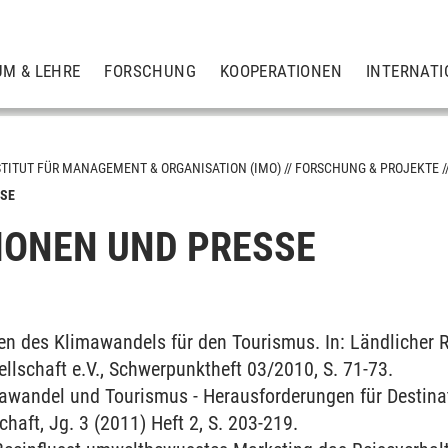
UM & LEHRE
FORSCHUNG
KOOPERATIONEN
INTERNATI
STITUT FÜR MANAGEMENT & ORGANISATION (IMO)
FORSCHUNG & PROJEKTE
SSE
IONEN UND PRESSE
anisation
ation und Kultur
en des Klimawandels für den Tourismus. In: Ländlicher R
llschaft e.V., Schwerpunktheft 03/2010, S. 71-73.
lturmanagement
awandel und Tourismus - Herausforderungen für Destinatio
aft, Jg. 3 (2011) Heft 2, S. 203-219.