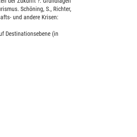
en der Zukunft ?: Grundlagen
smus. Schöning, S., Richter,
hafts- und andere Krisen:
uf Destinationsebene (in