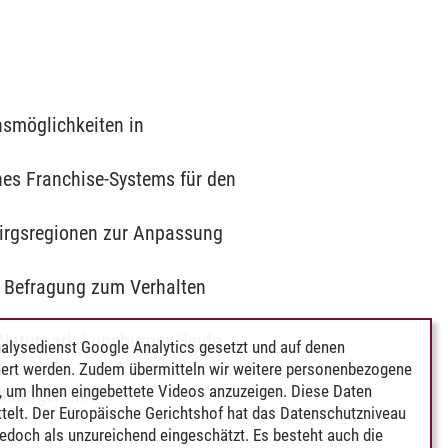
nsmöglichkeiten in
nes Franchise-Systems für den
birgsregionen zur Anpassung
e Befragung zum Verhalten
Naturpark Lüneburger Heide
alysedienst Google Analytics gesetzt und auf denen
ert werden. Zudem übermitteln wir weitere personenbezogene
 um Ihnen eingebettete Videos anzuzeigen. Diese Daten
cklungen in der
telt. Der Europäische Gerichtshof hat das Datenschutzniveau
edoch als unzureichend eingeschätzt. Es besteht auch die