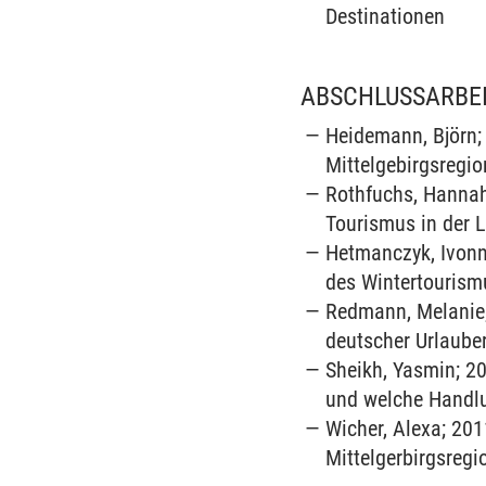
Destinationen
ABSCHLUSSARBE
Heidemann, Björn;
Mittelgebirgsregio
Rothfuchs, Hannah
Tourismus in der 
Hetmanczyk, Ivonn
des Wintertourism
Redmann, Melanie;
deutscher Urlauber
Sheikh, Yasmin; 2
und welche Handlu
Wicher, Alexa; 201
Mittelgerbirgsregi