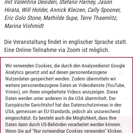
mit Valentina Desideri, Stefano Harney, Jason
Hirata, Will Holder, Annick Kleizen, Cally Spooner,
Eric Golo Stone, Mathilde Supe, Terre Thaemlitz,
Marina Vishmidt
Die Veranstaltung findet in englischer Sprache statt.
Eine Online-Teilnahme via Zoom ist möglich.
Mehr Informationen zu den Teilnehmer*innen, dem
Wir verwenden Cookies, die durch den Analysedienst Google
Analytics gesetzt und auf denen personenbezogene
Zeitplan und zur Barrierenfreiheit finden Sie auf der
Nutzerdaten gespeichert werden. Zudem übermitteln wir
Homepage
.
weitere personenbezogene Daten an Videodienste (YouTube,
Vimeo), um Ihnen eingebettete Videos anzuzeigen. Diese
Daten werden unter anderem in die USA übermittelt. Der
Europäische Gerichtshof hat das Datenschutzniveau in den
Martina Faltin
/
14.04.2023
USA, gemessen an EU-Standards, jedoch als unzureichend
eingeschätzt. Es besteht auch die Möglichkeit, dass Ihre
Daten dann durch US-Behörden verarbeitet werden können.
KONTAKT
Wenn Sie auf "Nur notwendige Cookies verwenden" klicken,