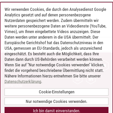
Wir verwenden Cookies, die durch den Analysedienst Google
KONTAKT & RÜCKFRAGEN
Analytics gesetzt und auf denen personenbezogene
Nutzerdaten gespeichert werden. Zudem übermitteln wir
Prof. Dr. Sabine Remdisch
weitere personenbezogene Daten an Videodienste (YouTube,
Vimeo), um Ihnen eingebettete Videos anzuzeigen. Diese
Daten werden unter anderem in die USA übermittelt. Der
Europäische Gerichtshof hat das Datenschutzniveau in den
Kommunikation | Almut Schafner
/
25.06.2026
USA, gemessen an EU-Standards, jedoch als unzureichend
eingeschätzt. Es besteht auch die Möglichkeit, dass Ihre
Daten dann durch US-Behörden verarbeitet werden können.
KONTAKT
Wenn Sie auf "Nur notwendige Cookies verwenden" klicken,
findet die vorgehend beschriebene Übermittlung nicht statt.
LEUPHANA ALS ARBEITGEBER
Nähere Informationen hierzu entnehmen Sie bitte unserer
INTRANET
Datenschutzerklärung
.
IMPRESSUM
Cookie-Einstellungen
DATENSCHUTZ
BARRIEREFREIHEIT
Nur notwendige Cookies verwenden.
COOKIE-EINSTELLUNGEN
Ich bin damit einverstanden.