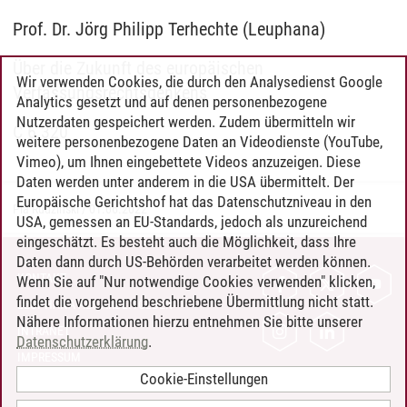
Prof. Dr. Jörg Philipp Terhechte (Leuphana)
Über die Zukunft des europäischen
Wir verwenden Cookies, die durch den Analysedienst Google
Verfassungsrechtsdenkens
Analytics gesetzt und auf denen personenbezogene
Nutzerdaten gespeichert werden. Zudem übermitteln wir
C 6.320
weitere personenbezogene Daten an Videodienste (YouTube,
Vimeo), um Ihnen eingebettete Videos anzuzeigen. Diese
Daten werden unter anderem in die USA übermittelt. Der
Europäische Gerichtshof hat das Datenschutzniveau in den
Pia Rudzinski
/
01.06.2022
USA, gemessen an EU-Standards, jedoch als unzureichend
eingeschätzt. Es besteht auch die Möglichkeit, dass Ihre
Daten dann durch US-Behörden verarbeitet werden können.
KONTAKT
Wenn Sie auf "Nur notwendige Cookies verwenden" klicken,
findet die vorgehend beschriebene Übermittlung nicht statt.
LEUPHANA ALS ARBEITGEBER
Nähere Informationen hierzu entnehmen Sie bitte unserer
INTRANET
Datenschutzerklärung
.
IMPRESSUM
Cookie-Einstellungen
DATENSCHUTZ