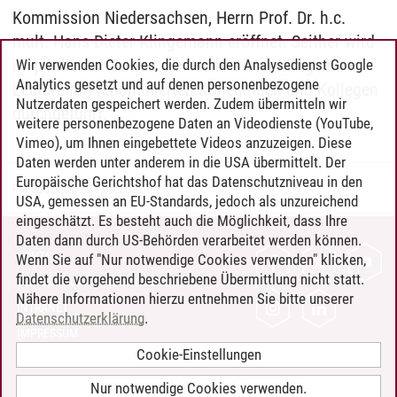
Kommission Niedersachsen, Herrn Prof. Dr. h.c.
mult. Hans Dieter Klingemann eröffnet. Seither wird
im jährlichen Turnus die "Hans-Dieter-Klingemann"
Wir verwenden Cookies, die durch den Analysedienst Google
Analytics gesetzt und auf denen personenbezogene
Lecture mit renommierten Kolleginnen und Kollegen
Nutzerdaten gespeichert werden. Zudem übermitteln wir
durchgeführt.
weitere personenbezogene Daten an Videodienste (YouTube,
Vimeo), um Ihnen eingebettete Videos anzuzeigen. Diese
Daten werden unter anderem in die USA übermittelt. Der
Europäische Gerichtshof hat das Datenschutzniveau in den
Pia Rudzinski
/
21.06.2022
USA, gemessen an EU-Standards, jedoch als unzureichend
eingeschätzt. Es besteht auch die Möglichkeit, dass Ihre
Daten dann durch US-Behörden verarbeitet werden können.
KONTAKT
Wenn Sie auf "Nur notwendige Cookies verwenden" klicken,
findet die vorgehend beschriebene Übermittlung nicht statt.
LEUPHANA ALS ARBEITGEBER
Nähere Informationen hierzu entnehmen Sie bitte unserer
INTRANET
Datenschutzerklärung
.
IMPRESSUM
Cookie-Einstellungen
DATENSCHUTZ
BARRIEREFREIHEIT
Nur notwendige Cookies verwenden.