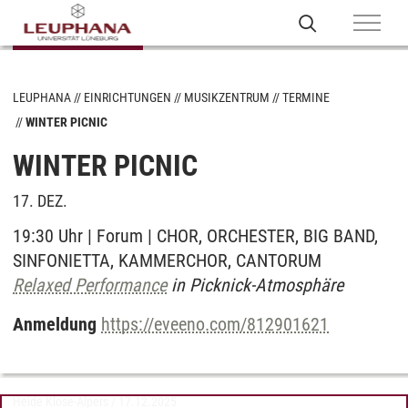
LEUPHANA
EINRICHTUNGEN
MUSIKZENTRUM
TERMINE
WINTER PICNIC
WINTER PICNIC
17. DEZ.
19:30 Uhr | Forum | CHOR, ORCHESTER, BIG BAND,
SINFONIETTA, KAMMERCHOR, CANTORUM
Relaxed Performance
in Picknick-Atmosphäre
Anmeldung
https://eveeno.com/812901621
Heide Klose-Alpers
/
17.12.2025