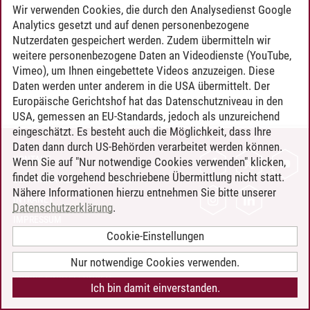
Wir verwenden Cookies, die durch den Analysedienst Google
Analytics gesetzt und auf denen personenbezogene
Nutzerdaten gespeichert werden. Zudem übermitteln wir
weitere personenbezogene Daten an Videodienste (YouTube,
Vimeo), um Ihnen eingebettete Videos anzuzeigen. Diese
Daten werden unter anderem in die USA übermittelt. Der
Europäische Gerichtshof hat das Datenschutzniveau in den
USA, gemessen an EU-Standards, jedoch als unzureichend
eingeschätzt. Es besteht auch die Möglichkeit, dass Ihre
Daten dann durch US-Behörden verarbeitet werden können.
KONTAKT
Wenn Sie auf "Nur notwendige Cookies verwenden" klicken,
findet die vorgehend beschriebene Übermittlung nicht statt.
LEUPHANA ALS ARBEITGEBER
Nähere Informationen hierzu entnehmen Sie bitte unserer
INTRANET
Datenschutzerklärung
.
IMPRESSUM
Cookie-Einstellungen
DATENSCHUTZ
BARRIEREFREIHEIT
Nur notwendige Cookies verwenden.
COOKIE-EINSTELLUNGEN
Ich bin damit einverstanden.