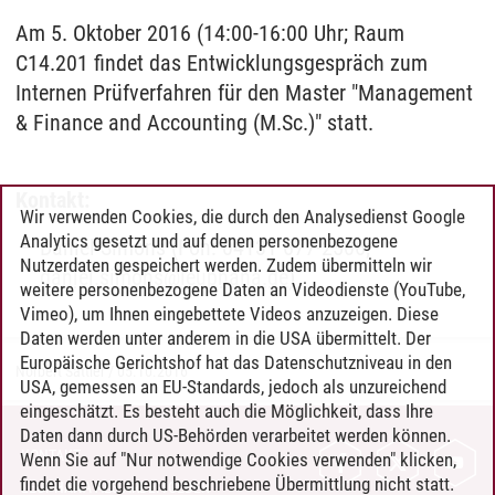
Am 5. Oktober 2016 (14:00-16:00 Uhr; Raum
C14.201 findet das Entwicklungsgespräch zum
Internen Prüfverfahren für den Master "Management
& Finance and Accounting (M.Sc.)" statt.
Kontakt:
Wir verwenden Cookies, die durch den Analysedienst Google
Analytics gesetzt und auf denen personenbezogene
Daniel Simons (Fon: 04131 677-2506;
Nutzerdaten gespeichert werden. Zudem übermitteln wir
daniel.simons
@
leuphana.de
)
weitere personenbezogene Daten an Videodienste (YouTube,
Vimeo), um Ihnen eingebettete Videos anzuzeigen. Diese
Daten werden unter anderem in die USA übermittelt. Der
Europäische Gerichtshof hat das Datenschutzniveau in den
Norbert Sattler
/
05.10.2016
USA, gemessen an EU-Standards, jedoch als unzureichend
eingeschätzt. Es besteht auch die Möglichkeit, dass Ihre
Daten dann durch US-Behörden verarbeitet werden können.
KONTAKT
Wenn Sie auf "Nur notwendige Cookies verwenden" klicken,
findet die vorgehend beschriebene Übermittlung nicht statt.
LEUPHANA ALS ARBEITGEBER