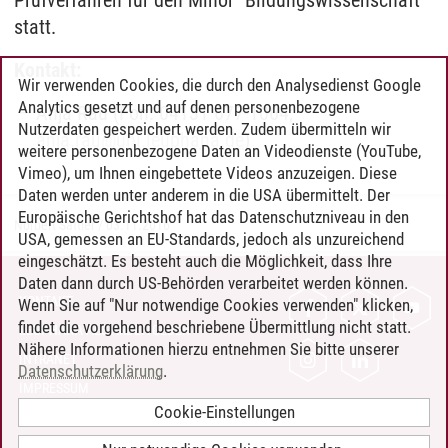
Prüfverfahren für den Minor "Bildungswissenschaft"
statt.
Kontakt:
Wir verwenden Cookies, die durch den Analysedienst Google
Analytics gesetzt und auf denen personenbezogene
Anja Rau (Fon: 04131 677-1064;
Nutzerdaten gespeichert werden. Zudem übermitteln wir
anja.rau
@
uni.leuphana.de
)
weitere personenbezogene Daten an Videodienste (YouTube,
Vimeo), um Ihnen eingebettete Videos anzuzeigen. Diese
Daten werden unter anderem in die USA übermittelt. Der
Europäische Gerichtshof hat das Datenschutzniveau in den
Norbert Sattler
/
03.11.2016
USA, gemessen an EU-Standards, jedoch als unzureichend
eingeschätzt. Es besteht auch die Möglichkeit, dass Ihre
Daten dann durch US-Behörden verarbeitet werden können.
KONTAKT
Wenn Sie auf "Nur notwendige Cookies verwenden" klicken,
findet die vorgehend beschriebene Übermittlung nicht statt.
LEUPHANA ALS ARBEITGEBER
Nähere Informationen hierzu entnehmen Sie bitte unserer
INTRANET
Datenschutzerklärung
.
IMPRESSUM
Cookie-Einstellungen
DATENSCHUTZ
BARRIEREFREIHEIT