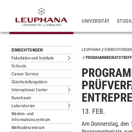
UNIVERSITÄT
STUDI
LEUPHANA
EINRICHTUNGE
EINRICHTUNGEN
PROGRAMMBEIRATSTREFF
Fakultäten und Institute
Untermenu Fakultäten und Institute
Schools
PROGRAMM
Career Service
PRÜFVERF
Gleichstellungsbüro
International Center
Untermenu International Center
ENTREPR
Kunstraum
Laboratories
Untermenu Laboratories
13. FEB.
Medien- und
Informationszentrum
Am Donnerstag, den 1
Methodenzentrum
Programmbeirats zum 