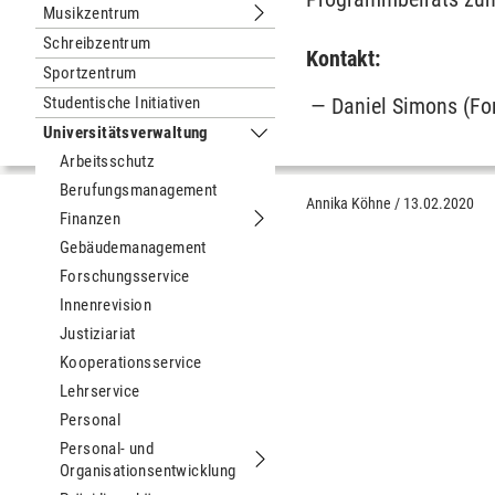
Musikzentrum
Untermenu Musikzentrum
Schreibzentrum
Kontakt:
Sportzentrum
Studentische Initiativen
Daniel Simons (F
Universitätsverwaltung
Untermenu Universitätsverwaltung
Arbeitsschutz
Berufungsmanagement
Annika Köhne
/
13.02.2020
Finanzen
Untermenu Finanzen
Gebäudemanagement
Forschungsservice
Innenrevision
Justiziariat
Kooperationsservice
Lehrservice
Personal
Personal- und
Organisationsentwicklung
Untermenu Personal- und Organisati