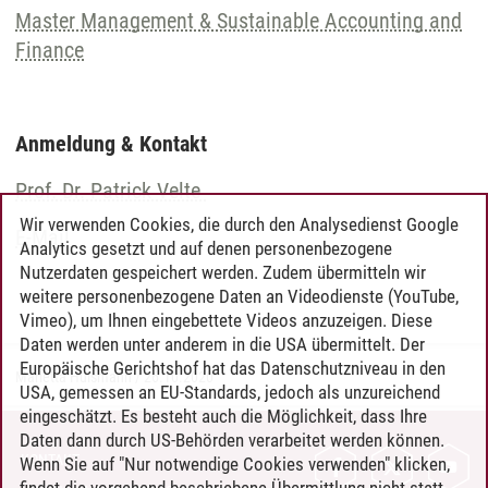
Master Management & Sustainable Accounting and
Finance
Anmeldung & Kontakt
Prof. Dr. Patrick Velte
Wir verwenden Cookies, die durch den Analysedienst Google
E-Mail
Analytics gesetzt und auf denen personenbezogene
Nutzerdaten gespeichert werden. Zudem übermitteln wir
weitere personenbezogene Daten an Videodienste (YouTube,
Vimeo), um Ihnen eingebettete Videos anzuzeigen. Diese
Daten werden unter anderem in die USA übermittelt. Der
Europäische Gerichtshof hat das Datenschutzniveau in den
Marietta Hülsmann
/
26.10.2020
USA, gemessen an EU-Standards, jedoch als unzureichend
eingeschätzt. Es besteht auch die Möglichkeit, dass Ihre
Daten dann durch US-Behörden verarbeitet werden können.
KONTAKT
Wenn Sie auf "Nur notwendige Cookies verwenden" klicken,
findet die vorgehend beschriebene Übermittlung nicht statt.