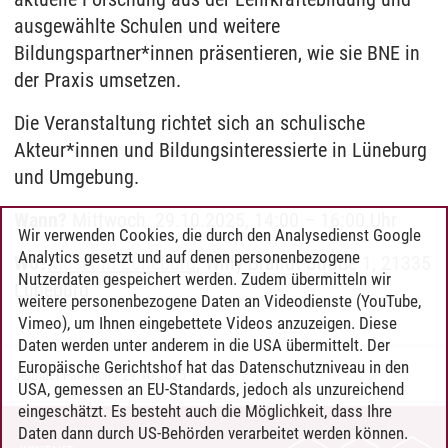
ausgewählte Schulen und weitere
Bildungspartner*innen präsentieren, wie sie BNE in
der Praxis umsetzen.
Die Veranstaltung richtet sich an schulische
Akteur*innen und Bildungsinteressierte in Lüneburg
und Umgebung.
Wann?
Mittwoch, 29.10.2025, 14:00 – 16:00 Uhr
Wir verwenden Cookies, die durch den Analysedienst Google
Analytics gesetzt und auf denen personenbezogene
Wo?
Museum Lüneburg
, Willy-Brandt-Straße 1, 21335
Nutzerdaten gespeichert werden. Zudem übermitteln wir
Lüneburg
weitere personenbezogene Daten an Videodienste (YouTube,
Vimeo), um Ihnen eingebettete Videos anzuzeigen. Diese
Daten werden unter anderem in die USA übermittelt. Der
Europäische Gerichtshof hat das Datenschutzniveau in den
Jennifer Fandrich
/
29.10.2025
USA, gemessen an EU-Standards, jedoch als unzureichend
eingeschätzt. Es besteht auch die Möglichkeit, dass Ihre
Daten dann durch US-Behörden verarbeitet werden können.