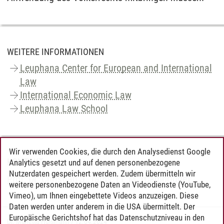
WEITERE INFORMATIONEN
Leuphana Center for European and International
Law
International Economic Law
Leuphana Law School
Wir verwenden Cookies, die durch den Analysedienst Google
KONTAKT
Analytics gesetzt und auf denen personenbezogene
Nutzerdaten gespeichert werden. Zudem übermitteln wir
Prof. Dr. Christian J. Tams, LL.M. (Cambridge)
weitere personenbezogene Daten an Videodienste (YouTube,
Vimeo), um Ihnen eingebettete Videos anzuzeigen. Diese
Daten werden unter anderem in die USA übermittelt. Der
Europäische Gerichtshof hat das Datenschutzniveau in den
Dr. Marietta Hülsmann
/
12.04.2024