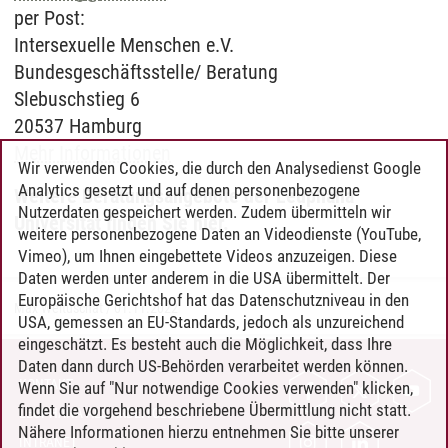
per Post:
Intersexuelle Menschen e.V.
Bundesgeschäftsstelle/ Beratung
Slebuschstieg 6
20537 Hamburg
Mehr Informationen
Wir verwenden Cookies, die durch den Analysedienst Google
Analytics gesetzt und auf denen personenbezogene
Weitere Beratungsangebote der Leuphana
Nutzerdaten gespeichert werden. Zudem übermitteln wir
Universität finden Sie hier.
weitere personenbezogene Daten an Videodienste (YouTube,
Vimeo), um Ihnen eingebettete Videos anzuzeigen. Diese
Daten werden unter anderem in die USA übermittelt. Der
Europäische Gerichtshof hat das Datenschutzniveau in den
Max Weituschat
/
01.11.2022
USA, gemessen an EU-Standards, jedoch als unzureichend
eingeschätzt. Es besteht auch die Möglichkeit, dass Ihre
Daten dann durch US-Behörden verarbeitet werden können.
KONTAKT
Wenn Sie auf "Nur notwendige Cookies verwenden" klicken,
findet die vorgehend beschriebene Übermittlung nicht statt.
LEUPHANA ALS ARBEITGEBER
Nähere Informationen hierzu entnehmen Sie bitte unserer
INTRANET