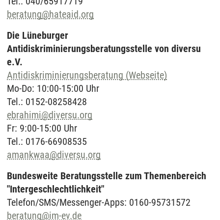
Tel.: 040/65917719
beratung
@
hateaid.org
Die Lüneburger
Antidiskriminierungsberatungsstelle von diversu
e.V.
Antidiskriminierungsberatung (Webseite)
Mo-Do: 10:00-15:00 Uhr
Tel.: 0152-08258428
ebrahimi
@
diversu.org
Fr: 9:00-15:00 Uhr
Tel.: 0176-66908535
amankwaa
@
diversu.org
Bundesweite Beratungsstelle zum Themenbereich
"Intergeschlechtlichkeit"
Telefon/SMS/Messenger-Apps: 0160-95731572
beratung
@
im-ev.de