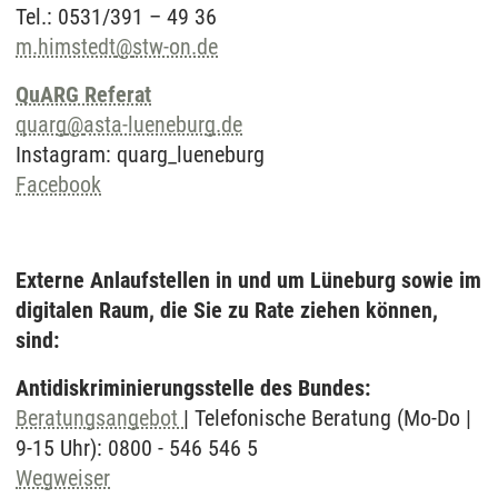
Tel.: 0531/391 – 49 36
m.himstedt
@
stw-on.de
QuARG Referat
quarg
@
asta-lueneburg.de
Instagram: quarg_lueneburg
Facebook
Externe Anlaufstellen in und um Lüneburg sowie im
digitalen Raum, die Sie zu Rate ziehen können,
sind:
Antidiskriminierungsstelle des Bundes:
Beratungsangebot
| Telefonische Beratung (Mo-Do |
9-15 Uhr): 0800 - 546 546 5
Wegweiser