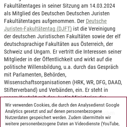
Fakultätentages in seiner Sitzung am 14.03.2024
als Mitglied des Deutschen Deutschen Juristen
Fakultätentages aufgenommen. Der
Deutsche
Juristen-Fakultätentag (DJFT)
ist die Vereinigung
der deutschen Juristischen Fakultäten sowie der elf
deutschsprachige Fakultäten aus Österreich, der
Schweiz und Ungarn. Er vertritt die Interessen seiner
Mitglieder in der Öffentlichkeit und wirkt auf die
politische Willensbildung, u.a. durch das Gespräch
mit Parlamenten, Behörden,
Wissenschaftsorganisationen (HRK, WR, DFG, DAAD,
Stifterverband) und Verbänden, ein. Er steht in
regem Kontakt mit den Justiz-Ministerien des
Bundes und der Länder, den
Wir verwenden Cookies, die durch den Analysedienst Google
Analytics gesetzt und auf denen personenbezogene
Landesjustizprüfungsämtern sowie europäischen
Nutzerdaten gespeichert werden. Zudem übermitteln wir
und ausländischen Einrichtungen.
weitere personenbezogene Daten an Videodienste (YouTube,