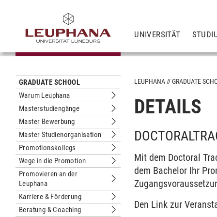
UNIVERSITÄT
STUDI
LEUPHANA
GRADUATE SCH
GRADUATE SCHOOL
Warum Leuphana
DETAILS
Untermenu Warum Leuphana
Masterstudiengänge
Untermenu Masterstudiengänge
Master Bewerbung
Untermenu Master Bewerbung
DOCTORALTRAC
Master Studienorganisation
Untermenu Master Studienorganisati
Promotionskollegs
Untermenu Promotionskollegs
Mit dem Doctoral Tra
Wege in die Promotion
Untermenu Wege in die Promotion
dem Bachelor Ihr Pro
Promovieren an der
Zugangsvoraussetzung
Leuphana
Untermenu Promovieren an der Leup
Karriere & Förderung
Untermenu Karriere & Förderung
Den Link zur Veransta
Beratung & Coaching
Untermenu Beratung & Coaching