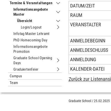
Termine & Veranstaltungen
DATUM/ZEIT
Untermenu Termine & Veranstaltung
Informationsangebote
Master
Untermenu Informationsangebote M
RAUM
Übersicht
Untermenu Übersicht
VERANSTALTER
Login/Logout
Untermenu Login/Logout
Infotag Master Lehramt
ANMELDEBEGINN
PhD Homecoming Day
Informationsangebote
ANMELDESCHLUSS
Promotion
Graduate School Opening
ANMELDUNG
Days
Untermenu Graduate School Opening
KALENDER-DATEI
Graduiertenfeier
Untermenu Graduiertenfeier
Campus
Zurück zur Listenans
Team
Graduate School
/
25.02.2025