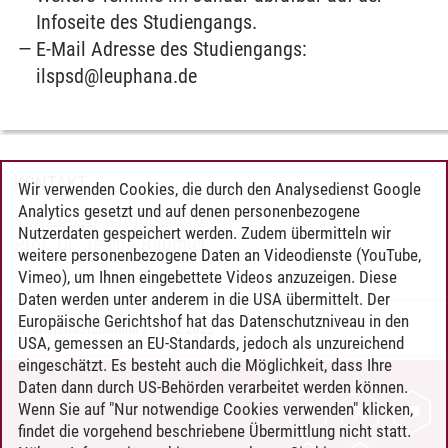
Infoseite des Studiengangs.
E-Mail Adresse des Studiengangs:
ilspsd@leuphana.de
KONTAKT
Wir verwenden Cookies, die durch den Analysedienst Google
Analytics gesetzt und auf denen personenbezogene
Prof. Dr. Valentin Schatz
Nutzerdaten gespeichert werden. Zudem übermitteln wir
Prof. Dr. Jelena Bäumler
weitere personenbezogene Daten an Videodienste (YouTube,
Vimeo), um Ihnen eingebettete Videos anzuzeigen. Diese
Daten werden unter anderem in die USA übermittelt. Der
Europäische Gerichtshof hat das Datenschutzniveau in den
Dr. Marietta Hülsmann
/
15.12.2025
USA, gemessen an EU-Standards, jedoch als unzureichend
eingeschätzt. Es besteht auch die Möglichkeit, dass Ihre
Daten dann durch US-Behörden verarbeitet werden können.
KONTAKT
Wenn Sie auf "Nur notwendige Cookies verwenden" klicken,
findet die vorgehend beschriebene Übermittlung nicht statt.
LEUPHANA ALS ARBEITGEBER