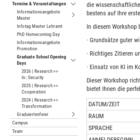
Termine & Veranstaltungen
die wissenschaftliche
Untermenu Termine & Veranstaltung
Informationsangebote
bestens auf Ihre ers
Master
Untermenu Informationsangebote M
In diesem Workshop 
Infotag Master Lehramt
PhD Homecoming Day
· Grundsätze guter wi
Informationsangebote
Promotion
· Richtiges Zitieren 
Graduate School Opening
Days
Untermenu Graduate School Opening
· Einsatz von KI im 
2026 | Research >>
In::Security
Dieser Workshop rich
2025 | Research >>
bietet Ihnen die perfe
Cooperation
2024 | Research >>
DATUM/ZEIT
Transformation
Graduiertenfeier
RAUM
Untermenu Graduiertenfeier
Campus
SPRACHE
Team
ANMELDEBEGINN