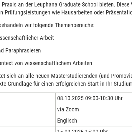
 Praxis an der Leuphana Graduate School bieten. Diese V
en
ten Prüfungsleistungen wie Hausarbeiten oder Präsentati
aster
behandeln wir folgende Themenbereiche:
ssenschaftlicher Arbeit
und Paraphrasieren
 Days
Kontext von wissenschaftlichem Arbeiten
tet sich an alle neuen Masterstudierenden (und Promov
kte Grundlage für einen erfolgreichen Start in Ihr Studiu
08.10.2025 09:00-10:30 Uhr
via Zoom
Englisch
15.09.2025 15:00 Uhr