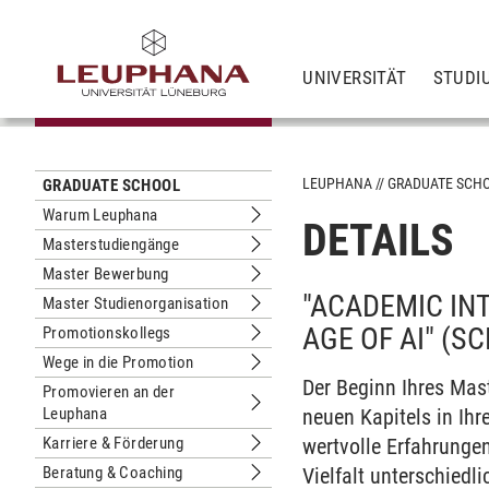
UNIVERSITÄT
STUDI
LEUPHANA
GRADUATE SCH
GRADUATE SCHOOL
Warum Leuphana
DETAILS
Untermenu Warum Leuphana
Masterstudiengänge
Untermenu Masterstudiengänge
Master Bewerbung
Untermenu Master Bewerbung
"ACADEMIC IN
Master Studienorganisation
Untermenu Master Studienorganisati
AGE OF AI" (
Promotionskollegs
Untermenu Promotionskollegs
Wege in die Promotion
Untermenu Wege in die Promotion
Der Beginn Ihres Mas
Promovieren an der
Leuphana
Untermenu Promovieren an der Leup
neuen Kapitels in Ih
Karriere & Förderung
wertvolle Erfahrunge
Untermenu Karriere & Förderung
Beratung & Coaching
Vielfalt unterschied
Untermenu Beratung & Coaching