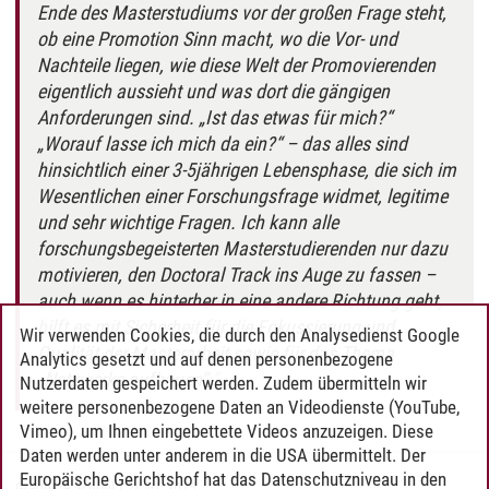
Ende des Masterstudiums vor der großen Frage steht,
ob eine Promotion Sinn macht, wo die Vor- und
Nachteile liegen, wie diese Welt der Promovierenden
eigentlich aussieht und was dort die gängigen
Anforderungen sind. „Ist das etwas für mich?“
„Worauf lasse ich mich da ein?“ – das alles sind
hinsichtlich einer 3-5jährigen Lebensphase, die sich im
Wesentlichen einer Forschungsfrage widmet, legitime
und sehr wichtige Fragen. Ich kann alle
forschungsbegeisterten Masterstudierenden nur dazu
motivieren, den Doctoral Track ins Auge zu fassen –
auch wenn es hinterher in eine andere Richtung geht,
hilft es mit Sicherheit für die Fokussierung und
Wir verwenden Cookies, die durch den Analysedienst Google
Qualität der Masterarbeit sowie für das Thema
Analytics gesetzt und auf denen personenbezogene
„Netzwerke aufbauen“.
Nutzerdaten gespeichert werden. Zudem übermitteln wir
weitere personenbezogene Daten an Videodienste (YouTube,
Vimeo), um Ihnen eingebettete Videos anzuzeigen. Diese
Daten werden unter anderem in die USA übermittelt. Der
Europäische Gerichtshof hat das Datenschutzniveau in den
Graduate School
/
24.01.2025