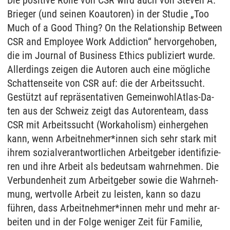
Die po­si­ti­ve Rol­le von CSR wird auch von Ste­ven A.
Brie­ger (und sei­nen Ko­au­to­ren) in der Stu­die „Too
Much of a Good Thing? On the Re­la­ti­ons­hip Bet­ween
CSR and Em­ployee Work Ad­dic­tion“ her­vor­ge­ho­ben,
die im Jour­nal of Busi­ness Ethics pu­bli­ziert wur­de.
Al­ler­dings zei­gen die Au­to­ren auch eine mögli­che
Schat­ten­sei­te von CSR auf: die der Ar­beits­sucht.
Gestützt auf repräsen­ta­ti­ven Ge­mein­woh­lAt­las-Da­
ten aus der Schweiz zeigt das Au­to­ren­team, dass
CSR mit Ar­beits­sucht (Workaho­lism) ein­her­ge­hen
kann, wenn Ar­beit­neh­mer*in­nen sich sehr stark mit
ih­rem so­zi­al­ver­ant­wort­li­chen Ar­beit­ge­ber iden­ti­fi­zie­
ren und ihre Ar­beit als be­deut­sam wahr­neh­men. Die
Ver­bun­den­heit zum Ar­beit­ge­ber so­wie die Wahr­neh­
mung, wert­vol­le Ar­beit zu leis­ten, kann so dazu
führen, dass Ar­beit­neh­mer*in­nen mehr und mehr ar­
bei­ten und in der Fol­ge we­ni­ger Zeit für Fa­mi­lie,