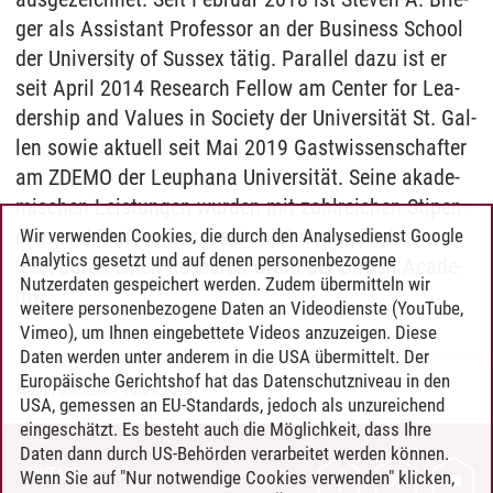
ger als As­sis­tant Pro­fes­sor an der Busi­ness School
der Uni­ver­si­ty of Sus­sex tätig. Par­al­lel dazu ist er
seit April 2014 Re­se­arch Fel­low am Cen­ter for Lea­
dership and Va­lues in So­cie­ty der Uni­ver­sität St. Gal­
len so­wie ak­tu­ell seit Mai 2019 Gast­wis­sen­schaf­ter
am ZDE­MO der Leu­pha­na Uni­ver­sität. Sei­ne aka­de­
mi­schen Leis­tun­gen wur­den mit zahl­rei­chen Sti­pen­
di­en und Prei­sen aus­ge­zeich­net und gefördert, zu­
Wir verwenden Cookies, die durch den Analysedienst Google
Analytics gesetzt und auf denen personenbezogene
letzt durch ei­nen Re­se­arch Grant der Bri­tish Aca­de­
Nutzerdaten gespeichert werden. Zudem übermitteln wir
my.
weitere personenbezogene Daten an Videodienste (YouTube,
Vimeo), um Ihnen eingebettete Videos anzuzeigen. Diese
Daten werden unter anderem in die USA übermittelt. Der
Europäische Gerichtshof hat das Datenschutzniveau in den
Martin Gierczak
/
18.09.2019
USA, gemessen an EU-Standards, jedoch als unzureichend
eingeschätzt. Es besteht auch die Möglichkeit, dass Ihre
Daten dann durch US-Behörden verarbeitet werden können.
KONTAKT
Wenn Sie auf "Nur notwendige Cookies verwenden" klicken,