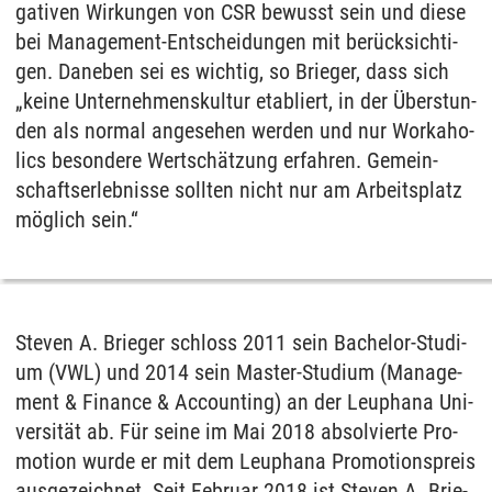
ga­ti­ven Wir­kun­gen von CSR be­wusst sein und die­se
bei Ma­nage­ment-Ent­schei­dun­gen mit berück­sich­ti­
gen. Da­ne­ben sei es wich­tig, so Brie­ger, dass sich
„kei­ne Un­ter­neh­mens­kul­tur eta­bliert, in der Über­stun­
den als nor­mal an­ge­se­hen wer­den und nur Workaho­
lics be­son­de­re Wertschätzung er­fah­ren. Ge­mein­
schafts­er­leb­nis­se soll­ten nicht nur am Ar­beits­platz
möglich sein.“
Ste­ven A. Brie­ger schloss 2011 sein Ba­che­lor-Stu­di­
um (VWL) und 2014 sein Mas­ter-Stu­di­um (Ma­nage­
ment & Fi­nan­ce & Ac­coun­ting) an der Leu­pha­na Uni­
ver­sität ab. Für sei­ne im Mai 2018 ab­sol­vier­te Pro­
mo­ti­on wur­de er mit dem Leu­pha­na Pro­mo­ti­ons­preis
aus­ge­zeich­net. Seit Fe­bru­ar 2018 ist Ste­ven A. Brie­