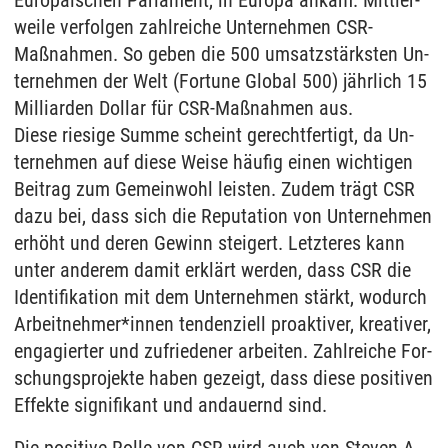
Eu­ropäischen Par­la­ment, in Eu­ro­pa an­kam. Mitt­ler­
wei­le ver­fol­gen zahl­rei­che Un­ter­neh­men CSR-
Maßnah­men. So ge­ben die 500 um­satzstärks­ten Un­
ter­neh­men der Welt (For­tu­ne Glo­bal 500) jähr­lich 15
Mil­li­ar­den Dol­lar für CSR-Maßnah­men aus.
Die­se rie­si­ge Sum­me scheint ge­recht­fer­tigt, da Un­
ter­neh­men auf die­se Wei­se häufig ei­nen wich­ti­gen
Bei­trag zum Ge­mein­wohl leis­ten. Zu­dem trägt CSR
dazu bei, dass sich die Re­pu­ta­ti­on von Un­ter­neh­men
erhöht und de­ren Ge­winn stei­gert. Letz­te­res kann
un­ter an­de­rem da­mit erklärt wer­den, dass CSR die
Iden­ti­fi­ka­ti­on mit dem Un­ter­neh­men stärkt, wo­durch
Ar­beit­neh­mer*in­nen ten­den­zi­ell pro­ak­ti­ver, krea­ti­ver,
en­ga­gier­ter und zu­frie­de­ner ar­bei­ten. Zahl­rei­che For­
schungs­pro­jek­te ha­ben ge­zeigt, dass die­se po­si­ti­ven
Ef­fek­te si­gni­fi­kant und an­dau­ernd sind.