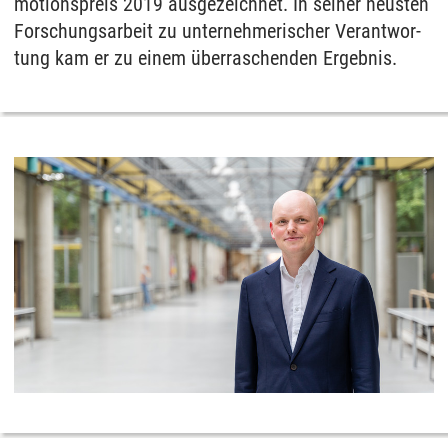
mo­ti­ons­preis 2019 aus­ge­zeich­net. In sei­ner neus­ten
For­schungs­ar­beit zu un­ter­neh­me­ri­scher Ver­ant­wor­
tung kam er zu ei­nem über­ra­schen­den Er­geb­nis.