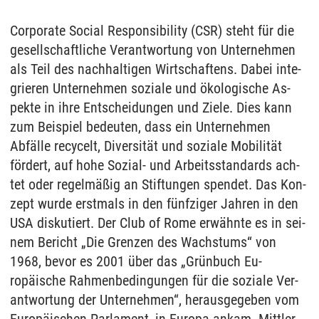
Cor­po­ra­te So­ci­al Re­s­pon­si­bi­li­ty (CSR) steht für die
ge­sell­schaft­li­che Ver­ant­wor­tung von Un­ter­neh­men
als Teil des nach­hal­ti­gen Wirt­schaf­tens. Da­bei in­te­
grie­ren Un­ter­neh­men so­zia­le und öko­lo­gi­sche As­
pek­te in ihre Ent­schei­dun­gen und Zie­le. Dies kann
zum Bei­spiel be­deu­ten, dass ein Un­ter­neh­men
Abfälle re­cy­celt, Di­ver­sität und so­zia­le Mo­bi­lität
fördert, auf hohe So­zi­al- und Ar­beits­stan­dards ach­
tet oder re­gelmäßig an Stif­tun­gen spen­det. Das Kon­
zept wur­de erst­mals in den fünf­zi­ger Jah­ren in den
USA dis­ku­tiert. Der Club of Rome erwähnte es in sei­
nem Be­richt „Die Gren­zen des Wachs­tums“ von
1968, be­vor es 2001 über das „Grünbuch Eu­
ropäische Rah­men­be­din­gun­gen für die so­zia­le Ver­
ant­wor­tung der Un­ter­neh­men“, her­aus­ge­ge­ben vom