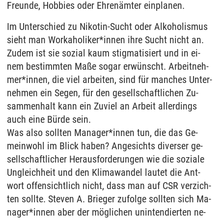
Freun­de, Hob­bies oder Eh­renämter ein­pla­nen.
Im Un­ter­schied zu Ni­ko­tin-Sucht oder Al­ko­ho­lis­mus
sieht man Workaho­li­ker*in­nen ihre Sucht nicht an.
Zu­dem ist sie so­zi­al kaum stig­ma­ti­siert und in ei­
nem be­stimm­ten Maße so­gar erwünscht. Ar­beit­neh­
mer*in­nen, die viel ar­bei­ten, sind für man­ches Un­ter­
neh­men ein Se­gen, für den ge­sell­schaft­li­chen Zu­
sam­men­halt kann ein Zu­viel an Ar­beit al­ler­dings
auch eine Bürde sein.
Was also soll­ten Ma­na­ger*in­nen tun, die das Ge­
mein­wohl im Blick ha­ben? An­ge­sichts di­ver­ser ge­
sell­schaft­li­cher Her­aus­for­de­run­gen wie die so­zia­le
Un­gleich­heit und den Kli­ma­wan­del lau­tet die Ant­
wort of­fen­sicht­lich nicht, dass man auf CSR ver­zich­
ten soll­te. Ste­ven A. Brie­ger zu­fol­ge soll­ten sich Ma­
na­ger*in­nen aber der mögli­chen un­in­ten­dier­ten ne­