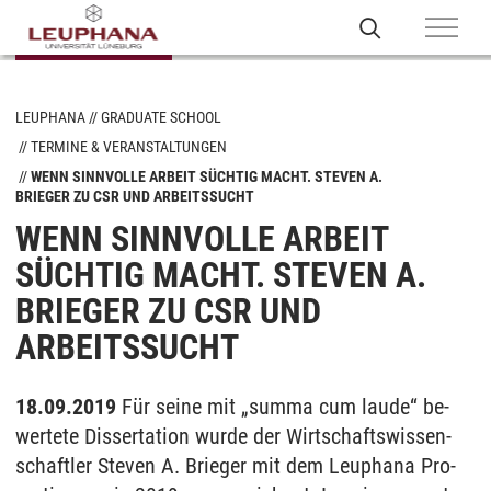
LEUPHANA
GRADUATE SCHOOL
TERMINE & VERANSTALTUNGEN
WENN SINNVOLLE ARBEIT SÜCHTIG MACHT. STEVEN A.
BRIEGER ZU CSR UND ARBEITSSUCHT
WENN SINNVOLLE ARBEIT
SÜCHTIG MACHT. STEVEN A.
BRIEGER ZU CSR UND
ARBEITSSUCHT
18.09.2019
Für sei­ne mit „sum­ma cum lau­de“ be­
wer­te­te Dis­ser­ta­ti­on wur­de der Wirt­schafts­wis­sen­
schaft­ler Ste­ven A. Brie­ger mit dem Leu­pha­na Pro­