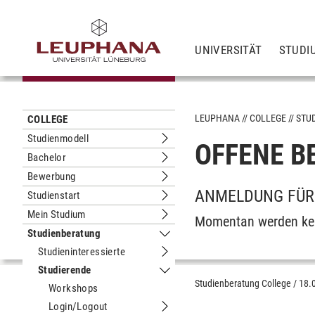
UNIVERSITÄT
STUDI
LEUPHANA
COLLEGE
STU
COLLEGE
Studienmodell
OFFENE B
Untermenu Studienmodell
Bachelor
Untermenu Bachelor
Bewerbung
Untermenu Bewerbung
ANMELDUNG FÜR
Studienstart
Untermenu Studienstart
Mein Studium
Momentan werden kei
Untermenu Mein Studium
Studienberatung
Untermenu Studienberatung
Studieninteressierte
Untermenu Studieninteressierte
Studierende
Untermenu Studierende
Studienberatung College
/
18.
Workshops
Login/Logout
Untermenu Login/Logout