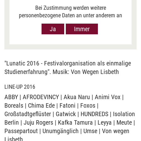
Bei Zustimmung werden weitere
personenbezogene Daten an unter anderem an
Google in den USA übermittelt, um Ihnen Youtube-
Ja
Immer
Videos anzuzeigen. Der Europäische Gerichtshof
hat das Datenschutzniveau in den USA, gemessen
an EU-Standards, jedoch als unzureichend
eingeschätzt. Es besteht auch die Möglichkeit,
dass Ihre Daten dann durch US-Behörden
"Lunatic 2016 - Festivalorganisation als einmalige
verarbeitet werden können. Klicken Sie auf „Ja“
Studienerfahrung". Musik: Von Wegen Lisbeth
erfolgt die Weitergabe nur für die Anzeige dieses
Videos. Bei Klick auf „Immer“ erfolgt die
LINE-UP 2016
Weitergabe generell bei Anzeige von Youtube-
ABBY | AFRODEVINCY | Akua Naru | Animi Vox |
Videos auf unserer Seite. Nähere Informationen
Boreals | Chima Ede | Fatoni | Foxos |
hierzu entnehmen Sie bitte unserer
Datenschutzerklärung
.
Großstadtgeflüster | Gatwick | HUNDREDS | Isolation
Berlin | Juju Rogers | Kafka Tamura | Leyya | Meute |
Passepartout | Unumgänglich | Umse | Von wegen
Lisbeth