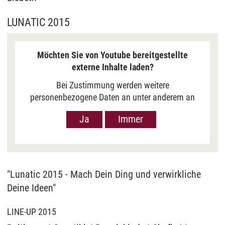
LUNATIC 2015
Möchten Sie von Youtube bereitgestellte
externe Inhalte laden?
Bei Zustimmung werden weitere
personenbezogene Daten an unter anderem an
Google in den USA übermittelt, um Ihnen Youtube-
Ja
Immer
Videos anzuzeigen. Der Europäische Gerichtshof
hat das Datenschutzniveau in den USA, gemessen
an EU-Standards, jedoch als unzureichend
eingeschätzt. Es besteht auch die Möglichkeit,
dass Ihre Daten dann durch US-Behörden
"Lunatic 2015 - Mach Dein Ding und verwirkliche
verarbeitet werden können. Klicken Sie auf „Ja“
Deine Ideen"
erfolgt die Weitergabe nur für die Anzeige dieses
Videos. Bei Klick auf „Immer“ erfolgt die
LINE-UP 2015
Weitergabe generell bei Anzeige von Youtube-