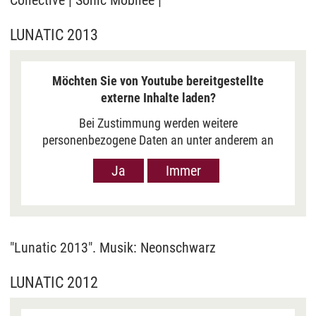
LUNATIC 2013
Möchten Sie von Youtube bereitgestellte
externe Inhalte laden?
Bei Zustimmung werden weitere
personenbezogene Daten an unter anderem an
Google in den USA übermittelt, um Ihnen Youtube-
Ja
Immer
Videos anzuzeigen. Der Europäische Gerichtshof
hat das Datenschutzniveau in den USA, gemessen
an EU-Standards, jedoch als unzureichend
eingeschätzt. Es besteht auch die Möglichkeit,
dass Ihre Daten dann durch US-Behörden
"Lunatic 2013". Musik: Neonschwarz
verarbeitet werden können. Klicken Sie auf „Ja“
erfolgt die Weitergabe nur für die Anzeige dieses
LUNATIC 2012
Videos. Bei Klick auf „Immer“ erfolgt die
Weitergabe generell bei Anzeige von Youtube-