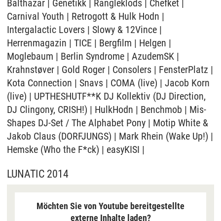
Balthazar | Genetikk | Rangleklods | Chefket |
Videos auf unserer Seite. Nähere Informationen
Carnival Youth | Retrogott & Hulk Hodn |
hierzu entnehmen Sie bitte unserer
Datenschutzerklärung
.
Intergalactic Lovers | Slowy & 12Vince |
Herrenmagazin | TICE | Bergfilm | Helgen |
Moglebaum | Berlin Syndrome | AzudemSK |
Krahnstøver | Gold Roger | Consolers | FensterPlatz |
Kota Connection | Snavs | COMA (live) | Jacob Korn
(live) | UPTHESHUTF**K DJ Kollektiv (DJ Direction,
DJ Clingony, CRISH!) | HulkHodn | Benchmob | Mis-
Shapes DJ-Set / The Alphabet Pony | Motip White &
Jakob Claus (DORFJUNGS) | Mark Rhein (Wake Up!) |
Hemske (Who the F*ck) | easyKISI |
LUNATIC 2014
Möchten Sie von Youtube bereitgestellte
externe Inhalte laden?