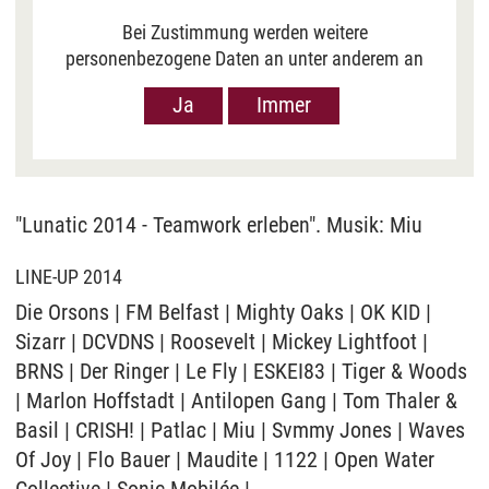
Bei Zustimmung werden weitere
personenbezogene Daten an unter anderem an
Google in den USA übermittelt, um Ihnen Youtube-
Ja
Immer
Videos anzuzeigen. Der Europäische Gerichtshof
hat das Datenschutzniveau in den USA, gemessen
an EU-Standards, jedoch als unzureichend
eingeschätzt. Es besteht auch die Möglichkeit,
dass Ihre Daten dann durch US-Behörden
"Lunatic 2014 - Teamwork erleben". Musik: Miu
verarbeitet werden können. Klicken Sie auf „Ja“
erfolgt die Weitergabe nur für die Anzeige dieses
LINE-UP 2014
Videos. Bei Klick auf „Immer“ erfolgt die
Die Orsons | FM Belfast | Mighty Oaks | OK KID |
Weitergabe generell bei Anzeige von Youtube-
Sizarr | DCVDNS | Roosevelt | Mickey Lightfoot |
Videos auf unserer Seite. Nähere Informationen
BRNS | Der Ringer | Le Fly | ESKEI83 | Tiger & Woods
hierzu entnehmen Sie bitte unserer
Datenschutzerklärung
.
| Marlon Hoffstadt | Antilopen Gang | Tom Thaler &
Basil | CRISH! | Patlac | Miu | Svmmy Jones | Waves
Of Joy | Flo Bauer | Maudite | 1122 | Open Water
Collective | Sonic Mobilée |