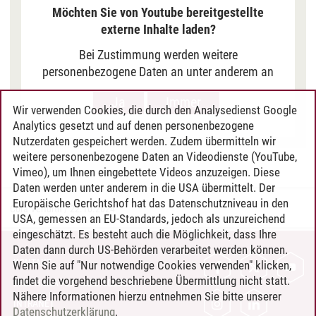
Videos auf unserer Seite. Nähere Informationen
Möchten Sie von Youtube bereitgestellte
hierzu entnehmen Sie bitte unserer
externe Inhalte laden?
Datenschutzerklärung
.
Bei Zustimmung werden weitere
personenbezogene Daten an unter anderem an
Google in den USA übermittelt, um Ihnen Youtube-
Ja
Immer
Videos anzuzeigen. Der Europäische Gerichtshof
Wir verwenden Cookies, die durch den Analysedienst Google
hat das Datenschutzniveau in den USA, gemessen
Analytics gesetzt und auf denen personenbezogene
an EU-Standards, jedoch als unzureichend
Nutzerdaten gespeichert werden. Zudem übermitteln wir
eingeschätzt. Es besteht auch die Möglichkeit,
weitere personenbezogene Daten an Videodienste (YouTube,
Vimeo), um Ihnen eingebettete Videos anzuzeigen. Diese
dass Ihre Daten dann durch US-Behörden
Daten werden unter anderem in die USA übermittelt. Der
verarbeitet werden können. Klicken Sie auf „Ja“
Europäische Gerichtshof hat das Datenschutzniveau in den
erfolgt die Weitergabe nur für die Anzeige dieses
Cora Verfürth
/
22.10.2024
USA, gemessen an EU-Standards, jedoch als unzureichend
Videos. Bei Klick auf „Immer“ erfolgt die
eingeschätzt. Es besteht auch die Möglichkeit, dass Ihre
Weitergabe generell bei Anzeige von Youtube-
Daten dann durch US-Behörden verarbeitet werden können.
Videos auf unserer Seite. Nähere Informationen
KONTAKT
Wenn Sie auf "Nur notwendige Cookies verwenden" klicken,
hierzu entnehmen Sie bitte unserer
findet die vorgehend beschriebene Übermittlung nicht statt.
LEUPHANA ALS ARBEITGEBER
Datenschutzerklärung
.
Nähere Informationen hierzu entnehmen Sie bitte unserer
INTRANET
Datenschutzerklärung
.