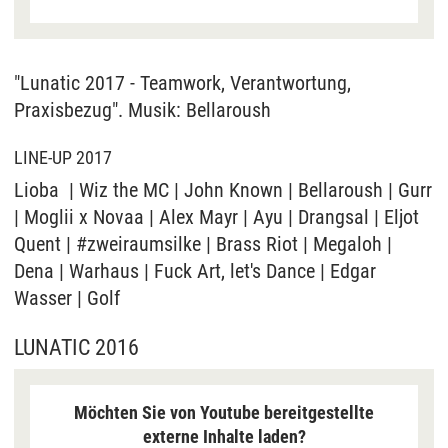
hat das Datenschutzniveau in den USA, gemessen
an EU-Standards, jedoch als unzureichend
eingeschätzt. Es besteht auch die Möglichkeit,
dass Ihre Daten dann durch US-Behörden
"Lunatic 2017 - Teamwork, Verantwortung,
verarbeitet werden können. Klicken Sie auf „Ja“
Praxisbezug". Musik: Bellaroush
erfolgt die Weitergabe nur für die Anzeige dieses
Videos. Bei Klick auf „Immer“ erfolgt die
LINE-UP 2017
Weitergabe generell bei Anzeige von Youtube-
Lioba | Wiz the MC | John Known | Bellaroush | Gurr
Videos auf unserer Seite. Nähere Informationen
| Moglii x Novaa | Alex Mayr | Ayu | Drangsal | Eljot
hierzu entnehmen Sie bitte unserer
Datenschutzerklärung
.
Quent | #zweiraumsilke | Brass Riot | Megaloh |
Dena | Warhaus | Fuck Art, let's Dance | Edgar
Wasser | Golf
LUNATIC 2016
Möchten Sie von Youtube bereitgestellte
externe Inhalte laden?