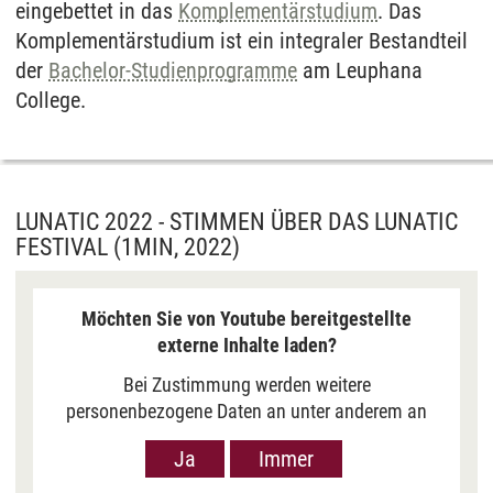
eingebettet in das
Komplementärstudium
. Das
Komplementärstudium ist ein integraler Bestandteil
der
Bachelor-Studienprogramme
am Leuphana
College.
LUNATIC 2022 - STIMMEN ÜBER DAS LUNATIC
FESTIVAL (1MIN, 2022)
Möchten Sie von Youtube bereitgestellte
externe Inhalte laden?
Bei Zustimmung werden weitere
personenbezogene Daten an unter anderem an
Google in den USA übermittelt, um Ihnen Youtube-
Ja
Immer
Videos anzuzeigen. Der Europäische Gerichtshof
hat das Datenschutzniveau in den USA, gemessen