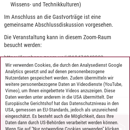
Wissens- und Technikkulturen)
Im Anschluss an die Gastvorträge ist eine
gemeinsame Abschlussdiskussion vorgesehen.
Die Veranstaltung kann in diesem Zoom-Raum
besucht werden:
https://leuphana.zoom.us/j/91047404930?
pwd=T3lXdHhFUEwzQVIrT1l3bldibkY0UT09
Wir verwenden Cookies, die durch den Analysedienst Google
Analytics gesetzt und auf denen personenbezogene
Webinar-ID: 925 4074 3896
Nutzerdaten gespeichert werden. Zudem übermitteln wir
Kenncode: 626663
weitere personenbezogene Daten an Videodienste (YouTube,
Vimeo), um Ihnen eingebettete Videos anzuzeigen. Diese
Daten werden unter anderem in die USA übermittelt. Der
Europäische Gerichtshof hat das Datenschutzniveau in den
Jascha Brandes
/
14.09.2020
USA, gemessen an EU-Standards, jedoch als unzureichend
eingeschätzt. Es besteht auch die Möglichkeit, dass Ihre
Daten dann durch US-Behörden verarbeitet werden können.
KONTAKT
Wenn Sie auf "Nur notwendige Cookies verwenden" klicken,