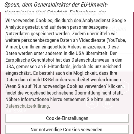
Spoun, dem Generaldirektor der EU-Umwelt-
Kommission Karl-Friedrich Falkenberg, der
Ehrenvorsitzenden des Bundes für Umwelt und
Wir verwenden Cookies, die durch den Analysedienst Google
Analytics gesetzt und auf denen personenbezogene
Naturschutz Deutschland
Angelika Zahrnt
und dem
Nutzerdaten gespeichert werden. Zudem übermitteln wir
Wachstumskritiker
Tim Jackson
.
weitere personenbezogene Daten an Videodienste (YouTube,
Vimeo), um Ihnen eingebettete Videos anzuzeigen. Diese
Daten werden unter anderem in die USA übermittelt. Der
Europäische Gerichtshof hat das Datenschutzniveau in den
Konferenzwoche
/
21.01.2016
USA, gemessen an EU-Standards, jedoch als unzureichend
eingeschätzt. Es besteht auch die Möglichkeit, dass Ihre
Daten dann durch US-Behörden verarbeitet werden können.
KONTAKT
Wenn Sie auf "Nur notwendige Cookies verwenden" klicken,
findet die vorgehend beschriebene Übermittlung nicht statt.
LEUPHANA ALS ARBEITGEBER
Nähere Informationen hierzu entnehmen Sie bitte unserer
INTRANET
Datenschutzerklärung
.
IMPRESSUM
Cookie-Einstellungen
DATENSCHUTZ
BARRIEREFREIHEIT
Nur notwendige Cookies verwenden.