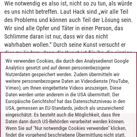
Wie notwendig es also ist, nicht so zu tun, als würde
es uns nicht betreffen. Laut Hack sind „wir alle Teil
des Problems und können auch Teil der Lösung sein.
Wir sind alle Opfer und Täter in einer Person, das
Schlimme daran ist nur, dass wir das nicht
wahrhaben wollen.“ Durch seine Kunst versucht er
dies zu ändern, denn die Kunst ist für ihn die einzige
Kraft, die Menschen so verändert, dass sie es
Wir verwenden Cookies, die durch den Analysedienst Google
Analytics gesetzt und auf denen personenbezogene
wirklich aus tiefstem Herzen heraus wollen.
Nutzerdaten gespeichert werden. Zudem übermitteln wir
weitere personenbezogene Daten an Videodienste (YouTube,
Vimeo), um Ihnen eingebettete Videos anzuzeigen. Diese
Daten werden unter anderem in die USA übermittelt. Der
Europäische Gerichtshof hat das Datenschutzniveau in den
Rasmus Schmahl
/
21.01.2016
USA, gemessen an EU-Standards, jedoch als unzureichend
eingeschätzt. Es besteht auch die Möglichkeit, dass Ihre
Daten dann durch US-Behörden verarbeitet werden können.
KONTAKT
Wenn Sie auf "Nur notwendige Cookies verwenden" klicken,
findet die vorgehend beschriebene Übermittlung nicht statt.
LEUPHANA ALS ARBEITGEBER