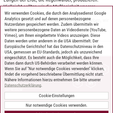
Vielleicht sollten wir die Maßlosigkeit unserer
kapitalistischen Gesellschaft überdenken und uns
Wir verwenden Cookies, die durch den Analysedienst Google
Analytics gesetzt und auf denen personenbezogene
bewusst machen: „Wir wollen nicht besser leben, wir
Nutzerdaten gespeichert werden. Zudem übermitteln wir
wollen gut leben!“
weitere personenbezogene Daten an Videodienste (YouTube,
Vimeo), um Ihnen eingebettete Videos anzuzeigen. Diese
Daten werden unter anderem in die USA übermittelt. Der
Europäische Gerichtshof hat das Datenschutzniveau in den
Rasmus Schmahl
/
21.01.2016
USA, gemessen an EU-Standards, jedoch als unzureichend
eingeschätzt. Es besteht auch die Möglichkeit, dass Ihre
Daten dann durch US-Behörden verarbeitet werden können.
KONTAKT
Wenn Sie auf "Nur notwendige Cookies verwenden" klicken,
findet die vorgehend beschriebene Übermittlung nicht statt.
LEUPHANA ALS ARBEITGEBER
Nähere Informationen hierzu entnehmen Sie bitte unserer
INTRANET
Datenschutzerklärung
.
IMPRESSUM
Cookie-Einstellungen
DATENSCHUTZ
BARRIEREFREIHEIT
Nur notwendige Cookies verwenden.
COOKIE-EINSTELLUNGEN