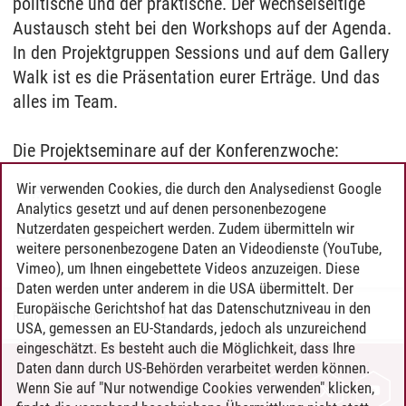
politische und der praktische. Der wechselseitige
Austausch steht bei den Workshops auf der Agenda.
In den Projektgruppen Sessions und auf dem Gallery
Walk ist es die Präsentation eurer Erträge. Und das
alles im Team.
Die Projektseminare auf der Konferenzwoche:
A-F
Wir verwenden Cookies, die durch den Analysedienst Google
Analytics gesetzt und auf denen personenbezogene
G-R
Nutzerdaten gespeichert werden. Zudem übermitteln wir
S-Z
weitere personenbezogene Daten an Videodienste (YouTube,
Vimeo), um Ihnen eingebettete Videos anzuzeigen. Diese
Daten werden unter anderem in die USA übermittelt. Der
Europäische Gerichtshof hat das Datenschutzniveau in den
Rasmus Schmahl
/
18.06.2024
USA, gemessen an EU-Standards, jedoch als unzureichend
eingeschätzt. Es besteht auch die Möglichkeit, dass Ihre
Daten dann durch US-Behörden verarbeitet werden können.
KONTAKT
Wenn Sie auf "Nur notwendige Cookies verwenden" klicken,