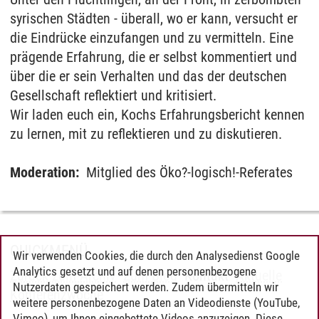
syrischen Städten - überall, wo er kann, versucht er
die Eindrücke einzufangen und zu vermitteln. Eine
prägende Erfahrung, die er selbst kommentiert und
über die er sein Verhalten und das der deutschen
Gesellschaft reflektiert und kritisiert.
Wir laden euch ein, Kochs Erfahrungsbericht kennen
zu lernen, mit zu reflektieren und zu diskutieren.
Moderation:
Mitglied des Öko?-logisch!-Referates
QUICKMENÜ
Wir verwenden Cookies, die durch den Analysedienst Google
Analytics gesetzt und auf denen personenbezogene
Zurück zum Archiv
Zum Blog
Kontakt
Aktuelle
Nutzerdaten gespeichert werden. Zudem übermitteln wir
Konferenzwoche
weitere personenbezogene Daten an Videodienste (YouTube,
Vimeo), um Ihnen eingebettete Videos anzuzeigen. Diese